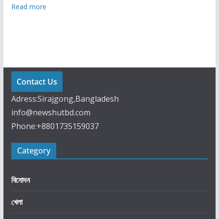
:
Read more
সং
বি
ধা
ন
সং
শো
Contact Us
ধ
Adress:Sirajgong,Bangladesh
নে
info@newshutbd.com
বি
Phone:+8801735159037
শে
ষ
Category
ক
মি
টি
বিনোদন
র
খেলা
প্র
থ