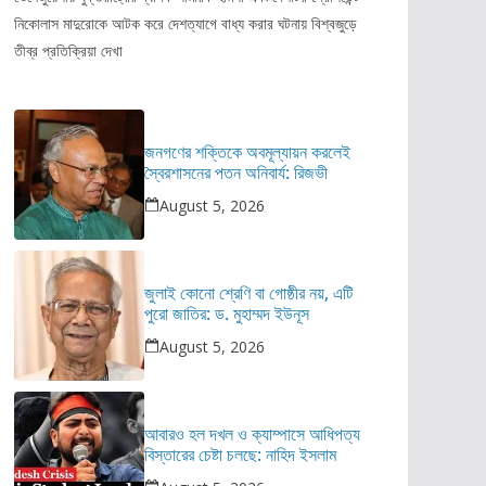
নিকোলাস মাদুরোকে আটক করে দেশত্যাগে বাধ্য করার ঘটনায় বিশ্বজুড়ে
তীব্র প্রতিক্রিয়া দেখা
জনগণের শক্তিকে অবমূল্যায়ন করলেই
স্বৈরশাসনের পতন অনিবার্য: রিজভী
August 5, 2026
জুলাই কোনো শ্রেণি বা গোষ্ঠীর নয়, এটি
পুরো জাতির: ড. মুহাম্মদ ইউনূস
August 5, 2026
আবারও হল দখল ও ক্যাম্পাসে আধিপত্য
বিস্তারের চেষ্টা চলছে: নাহিদ ইসলাম