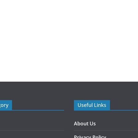
gory
Useful Links
About Us
Privacy Policy