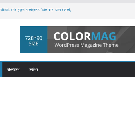
াসিনা, শেষ মুহূর্তে বলেছিলেন: ‘গুলি করে মেরে ফেলো,
রলেই স্বৈরশাসনের পতন অনিবার্য: রিজভী
য়, এটি পুরো জাতির: ড. মুহাম্মদ ইউনূস
িপত্য বিস্তারের চেষ্টা চলছে: নাহিদ ইসলাম
চনায় তাসনিম জারা: ‘জনগণের সেবক হিসেবে দায়িত্বশীল
বাংলাদেশ
সর্বশেষ