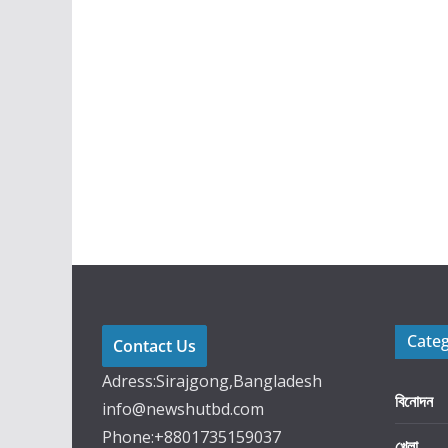
Cate
Contact Us
Adress:Sirajgong,Bangladesh
বিনোদন
info@newshutbd.com
Phone:+8801735159037
খেলা