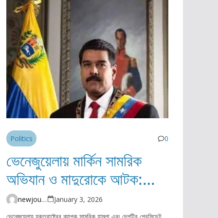
Politics
0
ভেনেজুয়েলায় মার্কিন সামরিক
অভিযান ও মাদুরোকে আটক:
বিশ্বজুড়ে তীব্র নিন্দা ও উদ্বেগ
newjourney4045@gmail.com
January 3, 2026
ভেনেজুয়েলায় যুক্তরাষ্ট্রের ব্যাপক সামরিক হামলা এবং দেশটির প্রেসিডেন্ট