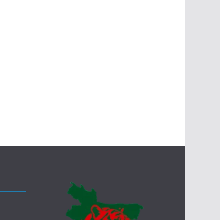
র
স
ম
য়
ড্রো
ন
হা
ম
লা
,
নি
হ
ত
২
৪
,
আ
হ