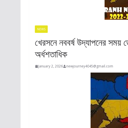
NEWS
খেরসনে নববর্ষ উদ্‌যাপনের সময
অর্ধশতাধিক
January 2, 2026
newjourney4045@gmail.com