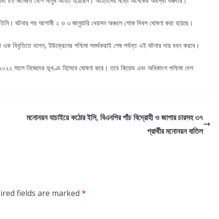
ছেন এবং ৫০ জনেরও বেশি মানুষ আহত হয়েছেন। আহতদের মধ্যে অনেকের অবস্থা গুরুতর।
ন তিনি। ঘটনার পর আগামী ২ ও ৩ জানুয়ারি খেরসন অঞ্চলে শোক দিবস ঘোষণা করা হয়েছে।
দেওয়া এক বিবৃতিতে বলেন, ইউক্রেনের পশ্চিমা সমর্থকরাই শেষ পর্যন্ত এই ঘটনার দায় বহন করবে।
 ২০২২ সালে নিজেদের ভূখণ্ড হিসেবে ঘোষণা করে। তবে কিয়েভ এবং অধিকাংশ পশ্চিমা দেশ
মনোনয়ন যাচাইয়ে কঠোর ইসি, বিএনপির পাঁচ বিদ্রোহী ও জাপার চারসহ ৩৭
প্রার্থীর মনোনয়ন বাতিল
ired fields are marked
*