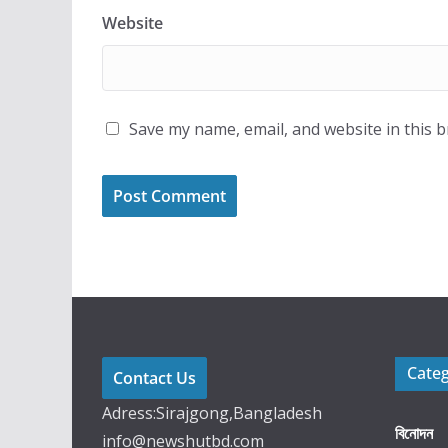
Website
Save my name, email, and website in this 
Cate
Contact Us
Adress:Sirajgong,Bangladesh
বিনোদন
info@newshutbd.com