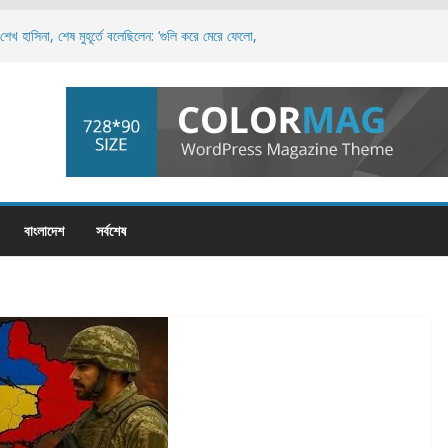
শেখ হাসিনা, শেষ মুহূর্তে বলেছিলেন: ‘গুলি করে মেরে ফেলো,
়ন করলেই স্বৈরশাসনের পতন অনিবার্য: রিজভী
ঠীর নয়, এটি পুরো জাতির: ড. মুহাম্মদ ইউনূস
ে আধিপত্য বিস্তারের চেষ্টা চলছে: নাহিদ ইসলাম
সমালোচনায় তাসনিম জারা: ‘জনগণের সেবক হিসেবে দায়িত্বশীল
বাংলাদেশ
সর্বশেষ