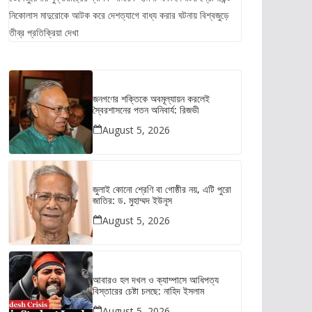
নিকোলাস মাদুরোকে আটক করে দেশত্যাগে বাধ্য করার ঘটনায় বিশ্বজুড়ে
তীব্র প্রতিক্রিয়া দেখা
জনগণের শক্তিকে অবমূল্যায়ন করলেই
স্বৈরশাসনের পতন অনিবার্য: রিজভী
August 5, 2026
জুলাই কোনো শ্রেণি বা গোষ্ঠীর নয়, এটি পুরো
জাতির: ড. মুহাম্মদ ইউনূস
August 5, 2026
আবারও হল দখল ও ক্যাম্পাসে আধিপত্য
বিস্তারের চেষ্টা চলছে: নাহিদ ইসলাম
August 5, 2026