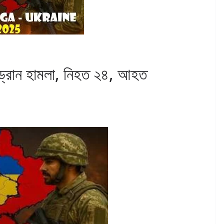
় ড্রোন হামলা, নিহত ২৪, আহত