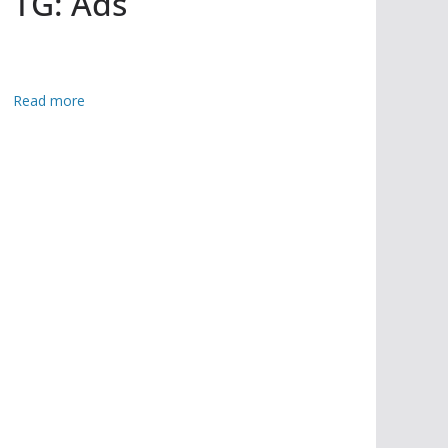
TG: Ads
:
Read more
খে
র
স
নে
ন
ব
ব
র্ষ
উ
দ্‌
যা
প
নে