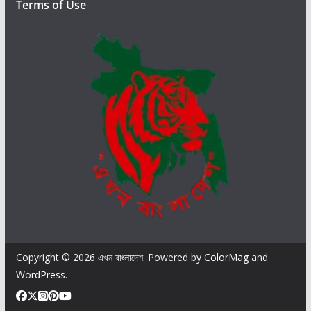
Terms of Use
ধা
ন
ম
ন্ত্রী
তা
রে
ক
র
হ
মা
ন
Copyright © 2026
এখন বাংলাদেশ
. Powered by
ColorMag
and
WordPress
.