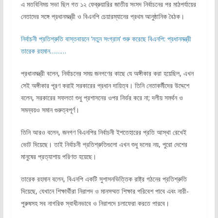
এ মতবিনিময় সভা ছিল গত ১২ ফেব্রুয়ারির জাতীয় সংসদ নির্বাচনের পর মাঠপর্যায়ের
নেতাদের সঙ্গে প্রধানমন্ত্রী ও বিএনপি চেয়ারম্যানের প্রথম আনুষ্ঠানিক বৈঠক।
নির্বাচনী প্রতিশ্রুতি বাস্তবায়নে ‘নতুন সংগ্রাম’ শুরু করেছে বিএনপি: প্রধানমন্ত্রী
তারেক রহমান………
প্রধানমন্ত্রী বলেন, নির্বাচনের সময় জনগণের কাছে যে অঙ্গীকার করা হয়েছিল, এখন
সেই অঙ্গীকার পূরণ করাই সরকারের প্রধান দায়িত্ব। তিনি নেতাকর্মীদের উদ্দেশে
বলেন, সরকারের সফলতা শুধু প্রশাসনের ওপর নির্ভর করে না; দলীয় সমর্থন ও
সমন্বয়ও সমান গুরুত্বপূর্ণ।
তিনি আরও বলেন, জনগণ বিএনপির নির্বাচনী ইশতেহারের প্রতি আস্থা রেখেই
ভোট দিয়েছে। তাই নির্বাচনী প্রতিশ্রুতিগুলো এখন শুধু দলের নয়, পুরো দেশের
মানুষের প্রত্যাশায় পরিণত হয়েছে।
তারেক রহমান বলেন, বিএনপি একটি সুশাসনভিত্তিক রাষ্ট্র গঠনের প্রতিশ্রুতি
দিয়েছে, যেখানে শিক্ষার্থীরা নিরাপদ ও মানসম্মত শিক্ষার পরিবেশ পাবে এবং নারী-
পুরুষসহ সব নাগরিক স্বাধীনভাবে ও নিরাপদে চলাফেরা করতে পারবে।