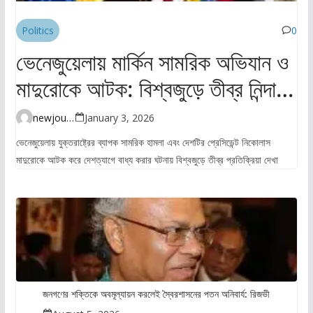
Politics
0
ভেনেজুয়েলায় মার্কিন সামরিক অভিযান ও
মাদুরোকে আটক: বিশ্বজুড়ে তীব্র নিন্দা ও
উদ্বেগ
newjourney4045@gmail.com
January 3, 2026
ভেনেজুয়েলায় যুক্তরাষ্ট্রের ব্যাপক সামরিক হামলা এবং দেশটির প্রেসিডেন্ট নিকোলাস
মাদুরোকে আটক করে দেশত্যাগে বাধ্য করার ঘটনায় বিশ্বজুড়ে তীব্র প্রতিক্রিয়া দেখা
জনগণের শক্তিকে অবমূল্যায়ন করলেই স্বৈরশাসনের পতন অনিবার্য: রিজভী