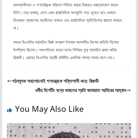
বাকস্বাধীনতা ও গণতান্ত্রিক পরিবেশ নিশ্চিত করার বিষয়েও গুরুত্বারোপ করেন
তিনি। তার ভাষায়, দেশে এমন রাজনৈতিক সংস্কৃতি গড়ে তুলতে হবে যেখানে
ভিন্নমত প্রকাশের স্বাধীনতা থাকবে এবং রাজনৈতিক প্রতিহিংসার জায়গা থাকবে
না।
সভায় বিএনপির মহাসচিব মির্জা ফখরুল ইসলাম আলমগীর বিশেষ অতিথি হিসেবে
উপস্থিত ছিলেন। সভাপতিত্ব করেন দলের সিনিয়র যুগ্ম মহাসচিব রুহুল কবির
রিজভী। এছাড়া বিএনপির স্থায়ী কমিটির একাধিক সদস্য সভায় অংশ নেন।
গঠনমূলক সমালোচনাই গণতন্ত্রকে শক্তিশালী করে: রিজভী
ধর্মীয় টার্গেটিং বন্ধে ভারতের প্রতি জামায়াত আমিরের আহ্বান
You May Also Like