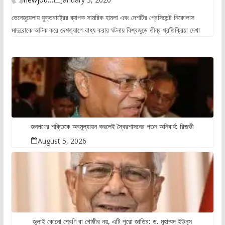
ভেনেজুয়েলায় যুক্তরাষ্ট্রের ব্যাপক সামরিক হামলা এবং দেশটির প্রেসিডেন্ট নিকোলাস
মাদুরোকে আটক করে দেশত্যাগে বাধ্য করার ঘটনায় বিশ্বজুড়ে তীব্র প্রতিক্রিয়া দেখা
জনগণের শক্তিকে অবমূল্যায়ন করলেই স্বৈরশাসনের পতন অনিবার্য: রিজভী
August 5, 2026
জুলাই কোনো শ্রেণি বা গোষ্ঠীর নয়, এটি পুরো জাতির: ড. মুহাম্মদ ইউনূস