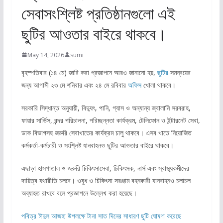
সেবাসংশ্লিষ্ট প্রতিষ্ঠানগুলো এই
ছুটির আওতার বাইরে থাকবে।
May 14, 2026
sumi
বৃহস্পতিবার (১৪ মে) জারি করা প্রজ্ঞাপনে আরও জানানো হয়,
ছুটির
সমন্বয়ের
জন্য আগামী ২৩ মে শনিবার এবং ২৪ মে রবিবার
অফিস
খোলা থাকবে।
সরকারি সিদ্ধান্ত অনুযায়ী, বিদ্যুৎ, পানি, গ্যাস ও অন্যান্য জ্বালানি সরবরাহ,
ফায়ার সার্ভিস, বন্দর পরিচালনা, পরিচ্ছন্নতা কার্যক্রম, টেলিফোন ও ইন্টারনেট সেবা,
ডাক বিভাগসহ জরুরি সেবাখাতের কার্যক্রম চালু থাকবে। এসব খাতে নিয়োজিত
কর্মকর্তা-কর্মচারী ও সংশ্লিষ্ট যানবাহনও ছুটির আওতার বাইরে থাকবে।
এছাড়া হাসপাতাল ও জরুরি চিকিৎসাসেবা, চিকিৎসক, নার্স এবং স্বাস্থ্যকর্মীদের
দায়িত্ব যথারীতি চলবে। ওষুধ ও চিকিৎসা সরঞ্জাম বহনকারী যানবাহনও চলাচল
অব্যাহত রাখবে বলে প্রজ্ঞাপনে উল্লেখ করা হয়েছে।
পবিত্র ঈদুল আজহা উপলক্ষে টানা সাত দিনের সাধারণ ছুটি ঘোষণা করেছে