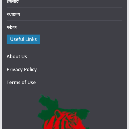
রাজনীতি
ধা
র
বাংলাদেশ
ণ
সর্বশেষ
ছু
টি
Useful Links
ঘো
ষ
ণা
About Us
ক
Privacy Policy
রে
ছে
Terms of Use
স
র
কা
র
।
জ
ন