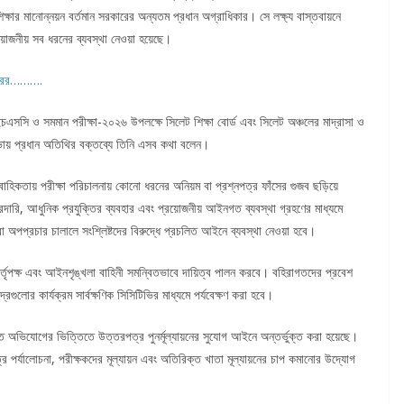
্ষার মানোন্নয়ন বর্তমান সরকারের অন্যতম প্রধান অগ্রাধিকার। সে লক্ষ্য বাস্তবায়নে
রয়োজনীয় সব ধরনের ব্যবস্থা নেওয়া হয়েছে।
রকারের……….
এসসি ও সমমান পরীক্ষা-২০২৬ উপলক্ষে সিলেট শিক্ষা বোর্ড এবং সিলেট অঞ্চলের মাদ্রাসা ও
য় সভায় প্রধান অতিথির বক্তব্যে তিনি এসব কথা বলেন।
ারাবাহিকতায় পরীক্ষা পরিচালনায় কোনো ধরনের অনিয়ম বা প্রশ্নপত্র ফাঁসের গুজব ছড়িয়ে
ারি, আধুনিক প্রযুক্তির ব্যবহার এবং প্রয়োজনীয় আইনগত ব্যবস্থা গ্রহণের মাধ্যমে
 বা অপপ্রচার চালালে সংশ্লিষ্টদের বিরুদ্ধে প্রচলিত আইনে ব্যবস্থা নেওয়া হবে।
্র কর্তৃপক্ষ এবং আইনশৃঙ্খলা বাহিনী সমন্বিতভাবে দায়িত্ব পালন করবে। বহিরাগতদের প্রবেশ
্রগুলোর কার্যক্রম সার্বক্ষণিক সিসিটিভির মাধ্যমে পর্যবেক্ষণ করা হবে।
করতে অভিযোগের ভিত্তিতে উত্তরপত্র পুনর্মূল্যায়নের সুযোগ আইনে অন্তর্ভুক্ত করা হয়েছে।
র পর্যালোচনা, পরীক্ষকদের মূল্যায়ন এবং অতিরিক্ত খাতা মূল্যায়নের চাপ কমানোর উদ্যোগ