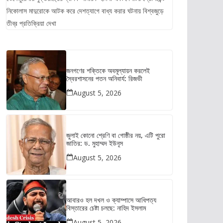
নিকোলাস মাদুরোকে আটক করে দেশত্যাগে বাধ্য করার ঘটনায় বিশ্বজুড়ে
তীব্র প্রতিক্রিয়া দেখা
জনগণের শক্তিকে অবমূল্যায়ন করলেই
স্বৈরশাসনের পতন অনিবার্য: রিজভী
August 5, 2026
জুলাই কোনো শ্রেণি বা গোষ্ঠীর নয়, এটি পুরো
জাতির: ড. মুহাম্মদ ইউনূস
August 5, 2026
আবারও হল দখল ও ক্যাম্পাসে আধিপত্য
বিস্তারের চেষ্টা চলছে: নাহিদ ইসলাম
August 5, 2026