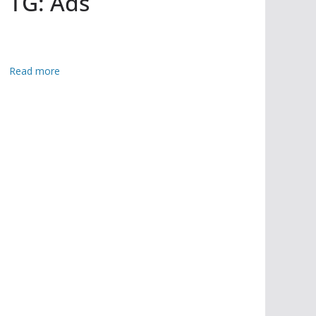
TG: Ads
:
Read more
এ
ই
চ
এ
স
সি
প
রী
ক্ষা
সু
ষ্ঠু
,
স্ব