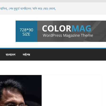
াসিনা, শেষ মুহূর্তে বলেছিলেন: ‘গুলি করে মেরে ফেলো,
রলেই স্বৈরশাসনের পতন অনিবার্য: রিজভী
য়, এটি পুরো জাতির: ড. মুহাম্মদ ইউনূস
িপত্য বিস্তারের চেষ্টা চলছে: নাহিদ ইসলাম
চনায় তাসনিম জারা: ‘জনগণের সেবক হিসেবে দায়িত্বশীল
বাংলাদেশ
সর্বশেষ