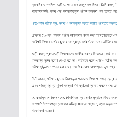
প্রাথমিক ও গণশিক্ষা মন্ত্রী ড. আ ন ম এহছানুল হক মিলন। তিনি বলেন, শিক
প্রযুক্তিনির্ভর, স্বচ্ছ এবং জবাবদিহিমূলক পরীক্ষা ব্যবস্থা গড়ে তুলতে প্
এইচএসসি পরীক্ষা সুষ্ঠু, স্বচ্ছ ও নকলমুক্ত করতে সর্বোচ্চ প্রস্তুতি স
রোববার (২৮ জুন) সিলেট নগরীর জালালাবাদ গ্যাস ভবন অডিটোরিয়ামে এইচ
কারিগরি শিক্ষা বোর্ডের কেন্দ্রের ভারপ্রাপ্ত কর্মকর্তাদের সঙ্গে মতবিনিম
মন্ত্রী বলেন, প্রধানমন্ত্রী শিক্ষাখাতকে সর্বাধিক গুরুত্ব দিয়েছেন। সেই ধ
বিভ্রান্তি সৃষ্টির সুযোগ দেওয়া হবে না। অতীতের মতো এবারও কঠোর নজরদ
পরীক্ষা সুষ্ঠুভাবে সম্পন্ন করা হবে। সামাজিক যোগাযোগমাধ্যমে ভুয়া তথ্য
তিনি জানান, পরীক্ষা কেন্দ্রের নিরাপত্তা জোরদারে শিক্ষা প্রশাসন, কেন্দ
রোধে দায়িত্বপ্রাপ্ত পুলিশ সদস্যরা বডি ক্যামেরা ব্যবহার করবেন এবং কেন্দ
ড. এহছানুল হক মিলন বলেন, শিক্ষার্থীদের ন্যায়সংগত মূল্যায়ন নিশ্চিত 
পাশাপাশি উত্তরপত্র মূল্যায়নে অভিন্ন মানদণ্ড অনুসরণ, নমুনা উত্তরপত্
গ্রহণ করা হয়েছে।