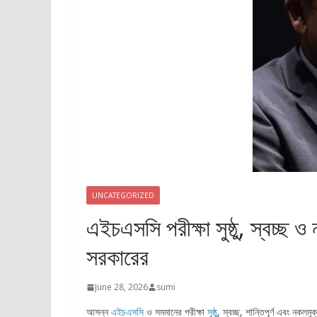
UNCATEGORIZED
এইচএসসি পরীক্ষা সুষ্ঠু, স্বচ্ছ ও
সরকারের
June 28, 2026
sumi
আসন্ন
এইচএসসি
ও সমমানের পরীক্ষা
সুষ্ঠু
, স্বচ্ছ, শান্তিপূর্ণ এবং নকলম