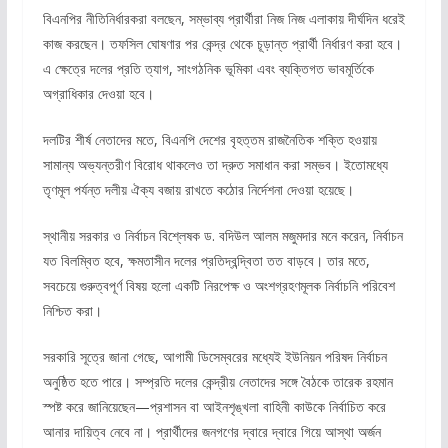
বিএনপির নীতিনির্ধারকরা বলছেন, সম্ভাব্য প্রার্থীরা নিজ নিজ এলাকায় দীর্ঘদিন ধরেই
কাজ করছেন। তফসিল ঘোষণার পর কেন্দ্র থেকে চূড়ান্ত প্রার্থী নির্ধারণ করা হবে।
এ ক্ষেত্রে দলের প্রতি ত্যাগ, সাংগঠনিক ভূমিকা এবং ব্যক্তিগত ভাবমূর্তিকে
অগ্রাধিকার দেওয়া হবে।
দলটির শীর্ষ নেতাদের মতে, বিএনপি দেশের বৃহত্তম রাজনৈতিক শক্তি হওয়ায়
সামান্য অভ্যন্তরীণ বিরোধ থাকলেও তা দ্রুত সমাধান করা সম্ভব। ইতোমধ্যে
তৃণমূল পর্যন্ত দলীয় ঐক্য বজায় রাখতে কঠোর নির্দেশনা দেওয়া হয়েছে।
স্থানীয় সরকার ও নির্বাচন বিশ্লেষক ড. বদিউল আলম মজুমদার মনে করেন, নির্বাচন
যত বিলম্বিত হবে, ক্ষমতাসীন দলের প্রতিদ্বন্দ্বিতা তত বাড়বে। তার মতে,
সবচেয়ে গুরুত্বপূর্ণ বিষয় হলো একটি নিরপেক্ষ ও অংশগ্রহণমূলক নির্বাচনি পরিবেশ
নিশ্চিত করা।
সরকারি সূত্রে জানা গেছে, আগামী ডিসেম্বরের মধ্যেই ইউনিয়ন পরিষদ নির্বাচন
অনুষ্ঠিত হতে পারে। সম্প্রতি দলের কেন্দ্রীয় নেতাদের সঙ্গে বৈঠকে তারেক রহমান
স্পষ্ট করে জানিয়েছেন—প্রশাসন বা আইনশৃঙ্খলা বাহিনী কাউকে নির্বাচিত করে
আনার দায়িত্ব নেবে না। প্রার্থীদের জনগণের দ্বারে দ্বারে গিয়ে আস্থা অর্জন