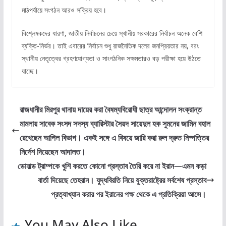
মাঠপর্যায়ে সংগঠন আরও সক্রিয় হবে।
বিশ্লেষকদের ধারণা, জাতীয় নির্বাচনের চেয়ে স্থানীয় সরকারের নির্বাচন অনেক বেশি
ব্যক্তি-নির্ভর। তাই এবারের নির্বাচন শুধু রাজনৈতিক দলের জনপ্রিয়তার নয়, বরং
স্থানীয় নেতৃত্বের গ্রহণযোগ্যতা ও সাংগঠনিক সক্ষমতারও বড় পরীক্ষা হয়ে উঠতে
যাচ্ছে।
রাজধানীর মিরপুর থানায় দায়ের করা বৈষম্যবিরোধী ছাত্র আন্দোলন সংক্রান্ত
মামলায় সাবেক সংসদ সদস্য ব্যারিস্টার সৈয়দ সায়েদুল হক সুমনের জামিন বহাল
রেখেছেন আপিল বিভাগ। একই সঙ্গে এ বিষয়ে জারি করা রুল দ্রুত নিষ্পত্তির
নির্দেশ দিয়েছেন আদালত।
ডোনাল্ড ট্রাম্পকে খুশি করতে কোনো প্রস্তাব তৈরি করে না ইরান—এমন কড়া
বার্তা দিয়েছে তেহরান। যুদ্ধবিরতি নিয়ে যুক্তরাষ্ট্রের সর্বশেষ প্রস্তাব
প্রত্যাখ্যান করার পর ইরানের পক্ষ থেকে এ প্রতিক্রিয়া আসে।
You May Also Like