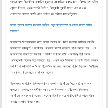
সামনে রেখে বিএনপিকে একাধিক চ্যালেঞ্জ মোকাবিলা করতে হবে। বিশেষ করে দলীয়
কোন্দল নিরসন, একক প্রার্থী নির্ধারণ, বিদ্রোহী প্রার্থী সামাল দেওয়া এবং
ভোটারদের আস্থা অর্জন এখন দলটির বড় পরীক্ষা হয়ে দাঁড়িয়েছে।
দলীয় প্রতীক ছাড়াই স্থানীয় নির্বাচন: নতুন বাস্তবতায় বিএনপির সামনে কঠিন
সমীকরণ……….
রাজনৈতিক বিশ্লেষকদের মতে, দলীয় প্রতীক না থাকায় স্থানীয় নির্বাচনে প্রার্থীর
ব্যক্তিগত ভাবমূর্তি ও সামাজিক গ্রহণযোগ্যতাই সবচেয়ে বেশি গুরুত্ব পাবে। এই
বাস্তবতায় জামায়াতে ইসলামী ও জাতীয় নাগরিক পার্টি (এনসিপি) মাঠে শক্ত
প্রতিদ্বন্দ্বী হিসেবে উঠে আসতে পারে। একই সঙ্গে নিষিদ্ধ আওয়ামী লীগের অনেক
স্থানীয় প্রভাবশালী ও ‘ক্লিন ইমেজ’সম্পন্ন নেতা স্বতন্ত্র প্রার্থী হিসেবেও নির্বাচনে
অংশ নিতে পারেন বলে ধারণা করা হচ্ছে।
ইতোমধ্যে জামায়াত বিভিন্ন এলাকায় সম্ভাব্য প্রার্থীদের নিয়ে মাঠে কাজ শুরু
করেছে। অন্যদিকে এনসিপিও প্রায় ১০০ উপজেলা ও পৌরসভায় নিজেদের
প্রার্থীদের নাম ঘোষণা করেছে। ফলে রাজনৈতিক মাঠে প্রতিযোগিতা আরও তীব্র
হওয়ার আভাস পাওয়া যাচ্ছে।