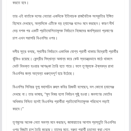
করতে হবে।
তার এই বার্তাকে দলের নেতারা একদিকে ইতিবাচক রাজনৈতিক সংস্কৃতির ইঙ্গিত
হিসেবে দেখছেন, অন্যদিকে এটিকে বড় চ্যালেঞ্জ বলেও মনে করছেন। কারণ দীর্ঘ
দেড় দশক পর একটি প্রতিযোগিতামূলক নির্বাচনে নিজেদের জনপ্রিয়তা প্রমাণের
চাপ এখন সরাসরি বিএনপির ওপর।
দলীয় সূত্র বলছে, স্থানীয় নির্বাচনে একাধিক যোগ্য প্রার্থী থাকায় বিদ্রোহী প্রার্থীর
ঝুঁকিও রয়েছে। কেন্দ্রীয় সিদ্ধান্ত অমান্য করে কেউ স্বতন্ত্রভাবে মাঠে থাকলে
ভোট বিভক্ত হওয়ার আশঙ্কা তৈরি হতে পারে। ফলে তৃণমূলকে ঐক্যবদ্ধ রাখা
বিএনপির জন্য অত্যন্ত গুরুত্বপূর্ণ হয়ে উঠেছে।
বিএনপির সিনিয়র যুগ্ম মহাসচিব রুহুল কবির রিজভী বলেছেন, দল কোনো চ্যালেঞ্জ
দেখছে না। তার ভাষায়, “মূল বিষয় হলো নির্বাচন সুষ্ঠু হওয়া। জনগণের ভোটের
অধিকার নিশ্চিত হলেই বিএনপির প্রার্থীরা প্রতিযোগিতামূলক পরিবেশে লড়াই
করবে।”
তৃণমূলের অনেক নেতা অবশ্য মনে করছেন, জামায়াতের আগাম প্রস্তুতি বিএনপির
ওপর কিছুটা চাপ তৈরি করেছে। তাদের মতে, দ্রুত প্রার্থী চূড়ান্ত করা গেলে