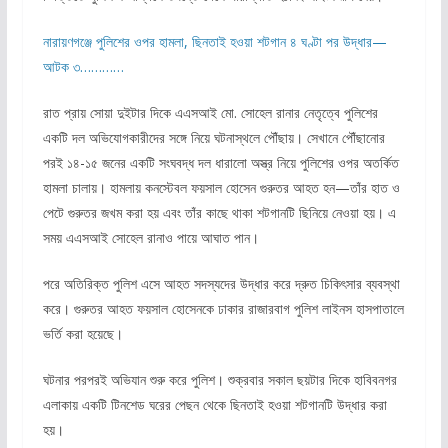
নারায়ণগঞ্জে পুলিশের ওপর হামলা, ছিনতাই হওয়া শটগান ৪ ঘণ্টা পর উদ্ধার—
আটক ৩…………
রাত প্রায় সোয়া দুইটার দিকে এএসআই মো. সোহেল রানার নেতৃত্বে পুলিশের
একটি দল অভিযোগকারীদের সঙ্গে নিয়ে ঘটনাস্থলে পৌঁছায়। সেখানে পৌঁছানোর
পরই ১৪-১৫ জনের একটি সংঘবদ্ধ দল ধারালো অস্ত্র নিয়ে পুলিশের ওপর অতর্কিত
হামলা চালায়। হামলায় কনস্টেবল ফয়সাল হোসেন গুরুতর আহত হন—তাঁর হাত ও
পেটে গুরুতর জখম করা হয় এবং তাঁর কাছে থাকা শটগানটি ছিনিয়ে নেওয়া হয়। এ
সময় এএসআই সোহেল রানাও পায়ে আঘাত পান।
পরে অতিরিক্ত পুলিশ এসে আহত সদস্যদের উদ্ধার করে দ্রুত চিকিৎসার ব্যবস্থা
করে। গুরুতর আহত ফয়সাল হোসেনকে ঢাকার রাজারবাগ পুলিশ লাইনস হাসপাতালে
ভর্তি করা হয়েছে।
ঘটনার পরপরই অভিযান শুরু করে পুলিশ। শুক্রবার সকাল ছয়টার দিকে হাবিবনগর
এলাকায় একটি টিনশেড ঘরের পেছন থেকে ছিনতাই হওয়া শটগানটি উদ্ধার করা
হয়।