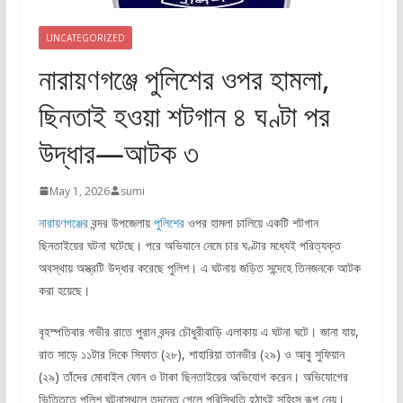
UNCATEGORIZED
নারায়ণগঞ্জে পুলিশের ওপর হামলা,
ছিনতাই হওয়া শটগান ৪ ঘণ্টা পর
উদ্ধার—আটক ৩
May 1, 2026
sumi
নারায়ণগঞ্জের
বন্দর উপজেলায়
পুলিশের
ওপর হামলা চালিয়ে একটি শটগান
ছিনতাইয়ের ঘটনা ঘটেছে। পরে অভিযানে নেমে চার ঘণ্টার মধ্যেই পরিত্যক্ত
অবস্থায় অস্ত্রটি উদ্ধার করেছে পুলিশ। এ ঘটনায় জড়িত সন্দেহে তিনজনকে আটক
করা হয়েছে।
বৃহস্পতিবার গভীর রাতে পুরান বন্দর চৌধুরীবাড়ি এলাকায় এ ঘটনা ঘটে। জানা যায়,
রাত সাড়ে ১১টার দিকে সিফাত (২৮), শাহারিয়া তানভীর (২৯) ও আবু সুফিয়ান
(২৯) তাঁদের মোবাইল ফোন ও টাকা ছিনতাইয়ের অভিযোগ করেন। অভিযোগের
ভিত্তিতে পুলিশ ঘটনাস্থলে তদন্তে গেলে পরিস্থিতি হঠাৎই সহিংস রূপ নেয়।