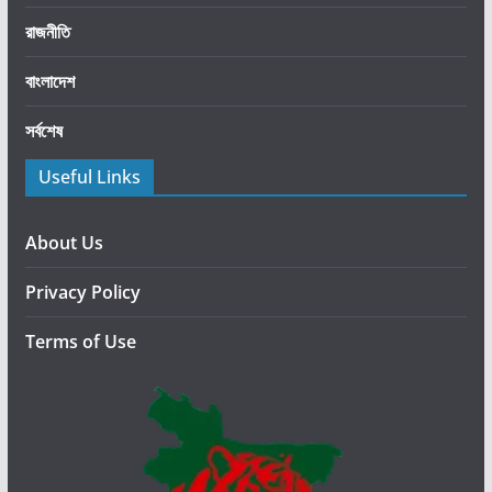
ই
রাজনীতি
হ
ও
বাংলাদেশ
য়া
সর্বশেষ
শ
ট
Useful Links
গা
ন
৪
About Us
ঘ
Privacy Policy
ণ্টা
প
Terms of Use
র
উ
দ্ধা
র
—
আ