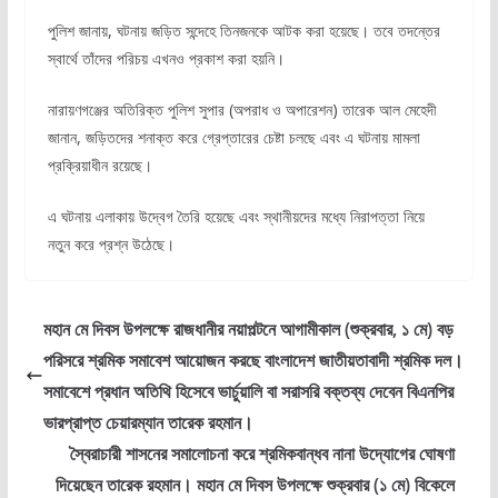
পুলিশ জানায়, ঘটনায় জড়িত সন্দেহে তিনজনকে আটক করা হয়েছে। তবে তদন্তের
স্বার্থে তাঁদের পরিচয় এখনও প্রকাশ করা হয়নি।
নারায়ণগঞ্জের অতিরিক্ত পুলিশ সুপার (অপরাধ ও অপারেশন) তারেক আল মেহেদী
জানান, জড়িতদের শনাক্ত করে গ্রেপ্তারের চেষ্টা চলছে এবং এ ঘটনায় মামলা
প্রক্রিয়াধীন রয়েছে।
এ ঘটনায় এলাকায় উদ্বেগ তৈরি হয়েছে এবং স্থানীয়দের মধ্যে নিরাপত্তা নিয়ে
নতুন করে প্রশ্ন উঠেছে।
মহান মে দিবস উপলক্ষে রাজধানীর নয়াপল্টনে আগামীকাল (শুক্রবার, ১ মে) বড়
পরিসরে শ্রমিক সমাবেশ আয়োজন করছে বাংলাদেশ জাতীয়তাবাদী শ্রমিক দল।
সমাবেশে প্রধান অতিথি হিসেবে ভার্চুয়ালি বা সরাসরি বক্তব্য দেবেন বিএনপির
ভারপ্রাপ্ত চেয়ারম্যান তারেক রহমান।
স্বৈরাচারী শাসনের সমালোচনা করে শ্রমিকবান্ধব নানা উদ্যোগের ঘোষণা
দিয়েছেন তারেক রহমান। মহান মে দিবস উপলক্ষে শুক্রবার (১ মে) বিকেলে