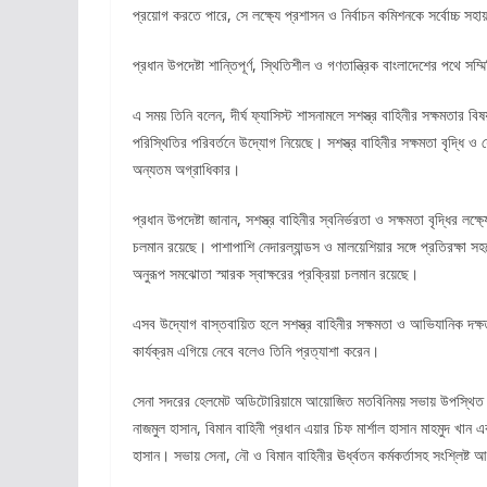
প্রয়োগ করতে পারে, সে লক্ষ্যে প্রশাসন ও নির্বাচন কমিশনকে সর্বোচ্চ স
প্রধান উপদেষ্টা শান্তিপূর্ণ, স্থিতিশীল ও গণতান্ত্রিক বাংলাদেশের পথে 
এ সময় তিনি বলেন, দীর্ঘ ফ্যাসিস্ট শাসনামলে সশস্ত্র বাহিনীর সক্ষমতার
পরিস্থিতির পরিবর্তনে উদ্যোগ নিয়েছে। সশস্ত্র বাহিনীর সক্ষমতা বৃদ্ধ
অন্যতম অগ্রাধিকার।
প্রধান উপদেষ্টা জানান, সশস্ত্র বাহিনীর স্বনির্ভরতা ও সক্ষমতা বৃদ্ধির লক্
চলমান রয়েছে। পাশাপাশি নেদারল্যান্ডস ও মালয়েশিয়ার সঙ্গে প্রতিরক্ষা 
অনুরূপ সমঝোতা স্মারক স্বাক্ষরের প্রক্রিয়া চলমান রয়েছে।
এসব উদ্যোগ বাস্তবায়িত হলে সশস্ত্র বাহিনীর সক্ষমতা ও আভিযানিক দক্ষ
কার্যক্রম এগিয়ে নেবে বলেও তিনি প্রত্যাশা করেন।
সেনা সদরের হেলমেট অডিটোরিয়ামে আয়োজিত মতবিনিময় সভায় উপস্থিত ছি
নাজমুল হাসান, বিমান বাহিনী প্রধান এয়ার চিফ মার্শাল হাসান মাহমুদ খান এ
হাসান। সভায় সেনা, নৌ ও বিমান বাহিনীর ঊর্ধ্বতন কর্মকর্তাসহ সংশ্লিষ্ট