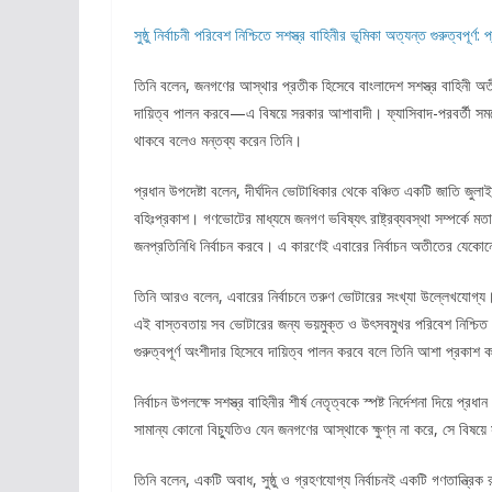
সুষ্ঠু নির্বাচনী পরিবেশ নিশ্চিতে সশস্ত্র বাহিনীর ভূমিকা অত্যন্ত গুরুত্বপূর্ণ: প
তিনি বলেন, জনগণের আস্থার প্রতীক হিসেবে বাংলাদেশ সশস্ত্র বাহিনী অত
দায়িত্ব পালন করবে—এ বিষয়ে সরকার আশাবাদী। ফ্যাসিবাদ-পরবর্তী সময়ে আই
থাকবে বলেও মন্তব্য করেন তিনি।
প্রধান উপদেষ্টা বলেন, দীর্ঘদিন ভোটাধিকার থেকে বঞ্চিত একটি জাতি জুলাই
বহিঃপ্রকাশ। গণভোটের মাধ্যমে জনগণ ভবিষ্যৎ রাষ্ট্রব্যবস্থা সম্পর্কে ম
জনপ্রতিনিধি নির্বাচন করবে। এ কারণেই এবারের নির্বাচন অতীতের যেকোনো
তিনি আরও বলেন, এবারের নির্বাচনে তরুণ ভোটারের সংখ্যা উল্লেখযোগ্য
এই বাস্তবতায় সব ভোটারের জন্য ভয়মুক্ত ও উৎসবমুখর পরিবেশ নিশ্চিত করা 
গুরুত্বপূর্ণ অংশীদার হিসেবে দায়িত্ব পালন করবে বলে তিনি আশা প্রকাশ
নির্বাচন উপলক্ষে সশস্ত্র বাহিনীর শীর্ষ নেতৃত্বকে স্পষ্ট নির্দেশনা দিয়ে 
সামান্য কোনো বিচ্যুতিও যেন জনগণের আস্থাকে ক্ষুণ্ন না করে, সে বিষয়ে
তিনি বলেন, একটি অবাধ, সুষ্ঠু ও গ্রহণযোগ্য নির্বাচনই একটি গণতান্ত্রি