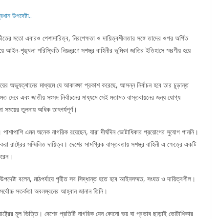
্রধান উপদেষ্টা..
ীতের মতো এবারও পেশাদারিত্ব, নিরপেক্ষতা ও দায়িত্বশীলতার সঙ্গে তাদের ওপর অর্পিত
ন-শৃঙ্খলা পরিস্থিতি নিয়ন্ত্রণে সশস্ত্র বাহিনীর ভূমিকা জাতির ইতিহাসে স্মরণীয় হয়ে
য়ের অভ্যুত্থানের মাধ্যমে যে আকাঙ্ক্ষা প্রকাশ করেছে, আসন্ন নির্বাচন হবে তার চূড়ান্ত
তামত দেবে এবং জাতীয় সংসদ নির্বাচনের মাধ্যমে সেই মতামত বাস্তবায়নের জন্য যোগ্য
 সময়ের তুলনায় অধিক তাৎপর্যপূর্ণ।
। পাশাপাশি এমন অনেক নাগরিক রয়েছেন, যারা দীর্ঘদিন ভোটাধিকার প্রয়োগের সুযোগ পাননি।
রাষ্ট্রের সম্মিলিত দায়িত্ব। দেশের সামগ্রিক বাস্তবতায় সশস্ত্র বাহিনী এ ক্ষেত্রে একটি
 করেন।
প্রধান উপদেষ্টা বলেন, মাঠপর্যায়ে গৃহীত সব সিদ্ধান্ত হতে হবে আইনসম্মত, সংযত ও দায়িত্বশীল।
 সর্বোচ্চ সতর্কতা অবলম্বনের আহ্বান জানান তিনি।
ক রাষ্ট্রের মূল ভিত্তি। দেশের প্রতিটি নাগরিক যেন কোনো ভয় বা প্রভাব ছাড়াই ভোটাধিকার