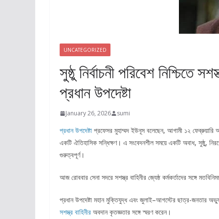
UNCATEGORIZED
সুষ্ঠু নির্বাচনী পরিবেশ নিশ্চিতে সশ
প্রধান উপদেষ্টা
January 26, 2026
sumi
প্রধান উপদেষ্টা
প্রফেসর মুহাম্মদ ইউনূস বলেছেন, আগামী ১২ ফেব্রুয়ারি অ
একটি ঐতিহাসিক সন্ধিক্ষণ। এ সংবেদনশীল সময়ে একটি অবাধ, সুষ্ঠু, নিরপেক
গুরুত্বপূর্ণ।
আজ রোববার সেনা সদরে সশস্ত্র বাহিনীর জ্যেষ্ঠ কর্মকর্তাদের সঙ্গে মতব
প্রধান উপদেষ্টা মহান মুক্তিযুদ্ধ এবং জুলাই–আগস্টের ছাত্র-জনতার অভ্য
সশস্ত্র বাহিনীর
অবদান কৃতজ্ঞতার সঙ্গে স্মরণ করেন।