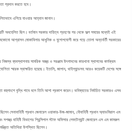
হায়তা প্রদান করতে হবে।
সম্মিলিতভাবে এগিয়ে যাওয়ার আহ্বান জানান।
 বিষয়টি অবহেলিত ছিল। বর্তমান সরকার দায়িত্ব গ্রহণের পর থেকে অল্প সময়ের মধ্যেই এই
ি ও যেকোনো আগ্রাসন মোকাবিলায় আধুনিক ও যুগোপযোগী করে গড়ে তোলা অন্তর্বর্তী সরকারের
ষ্যে নিজস্ব ব্যবস্থাপনায় সামরিক অস্ত্র ও সরঞ্জাম উৎপাদনের কারখানা স্থাপনের কার্যক্রম
সহযোগিতা স্মারক স্বাক্ষরিত হয়েছে। ইতালি, জাপান, থাইল্যান্ডসহ আরও কয়েকটি দেশের সঙ্গে
তা বহুলাংশে বৃদ্ধি পাবে বলে তিনি আশা প্রকাশ করেন। ভবিষ্যতের নির্বাচিত সরকারও এসব
লেন সেনাবাহিনী প্রধান জেনারেল ওয়াকার-উজ-জামান, নৌবাহিনী প্রধান অ্যাডমিরাল এম
বং সশস্ত্র বাহিনী বিভাগের প্রিন্সিপাল স্টাফ অফিসার লেফটেন্যান্ট জেনারেল এস এম কামরুল
 আমন্ত্রিত অতিথিরা উপস্থিত ছিলেন।