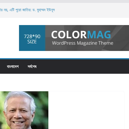
ীর নয়, এটি পুরো জাতির: ড. মুহাম্মদ ইউনূস
া ভিড়, সময়সূচি নিয়ে দর্শনার্থীদের বিড়ম্বনা
স
গ’ ইরানকে, দাবি ট্রাম্পের; আলোচনার কথা অস্বীকার
়ন করলেই স্বৈরশাসনের পতন অনিবার্য: রিজভী
বাংলাদেশ
সর্বশেষ