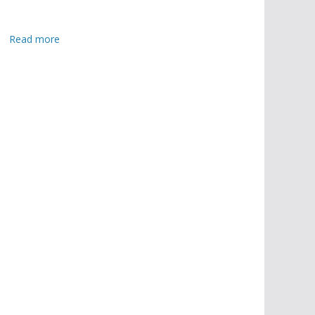
:
Read more
সু
ষ্ঠু
নি
র্বা
চ
নী
প
রি
বে
শ
নি
শ্চি
তে
স
শ