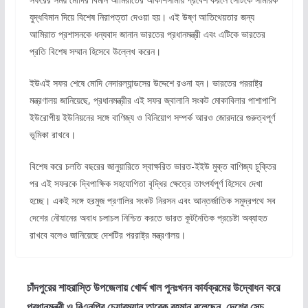
যুদ্ধবিমান দিয়ে বিশেষ নিরাপত্তা দেওয়া হয়। এই উষ্ণ আতিথেয়তার জন্য
আমিরাত প্রশাসনকে ধন্যবাদ জানান ভারতের প্রধানমন্ত্রী এবং এটিকে ভারতের
প্রতি বিশেষ সম্মান হিসেবে উল্লেখ করেন।
ইউএই সফর শেষে মোদি নেদারল্যান্ডসের উদ্দেশে রওনা হন। ভারতের পররাষ্ট্র
মন্ত্রণালয় জানিয়েছে, প্রধানমন্ত্রীর এই সফর জ্বালানি সংকট মোকাবিলার পাশাপাশি
ইউরোপীয় ইউনিয়নের সঙ্গে বাণিজ্য ও বিনিয়োগ সম্পর্ক আরও জোরদারে গুরুত্বপূর্ণ
ভূমিকা রাখবে।
বিশেষ করে চলতি বছরের জানুয়ারিতে স্বাক্ষরিত ভারত-ইইউ মুক্ত বাণিজ্য চুক্তির
পর এই সফরকে দ্বিপাক্ষিক সহযোগিতা বৃদ্ধির ক্ষেত্রে তাৎপর্যপূর্ণ হিসেবে দেখা
হচ্ছে। একই সঙ্গে হরমুজ প্রণালির সংকট নিরসন এবং আন্তর্জাতিক সমুদ্রপথে সব
দেশের নৌযানের অবাধ চলাচল নিশ্চিত করতে ভারত কূটনৈতিক প্রচেষ্টা অব্যাহত
রাখবে বলেও জানিয়েছে দেশটির পররাষ্ট্র মন্ত্রণালয়।
চাঁদপুরের শাহরাস্তি উপজেলায় খোর্দ্দ খাল পুনঃখনন কার্যক্রমের উদ্বোধন করে
প্রধানমন্ত্রী ও বিএনপির চেয়ারম্যান তারেক রহমান বলেছেন, দেশের সেচ