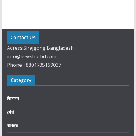
র
মু
জ
প্র
ণা
Contact Us
লি
Adress:Sirajgong,Bangladesh
খো
info@newshutbd.com
লা
Phone:+8801735159037
রা
খা
Category
ভা
র
তে
বিনোদন
র
খেলা
স
র্বো
বাণিজ্য
চ্চ
অ