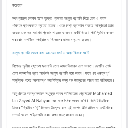
করেছেন।
মধ্যপ্রাচ্যে চলমান ইরান যুদ্ধের প্রভাবে হরমুজ প্রণালি দিয়ে তেল ও গ্যাস
পরিবহন ব্যাপকভাবে ব্যাহত হয়েছে। এতে বিশ্ব জ্বালানি বাজারে অস্থিরতা তৈরি
হয়েছে এবং এর সরাসরি প্রভাব পড়েছে ভারতের অর্থনীতিতে। পরিস্থিতির কারণে
শুক্রবার দেশটিতে পেট্রোল ও ডিজেলের দামও বাড়ানো হয়েছে।
হরমুজ প্রণালি খোলা রাখা ভারতের সর্বোচ্চ অগ্রাধিকার: মোদি……………
বিশ্বের তৃতীয় বৃহত্তম জ্বালানি তেল আমদানিকারক দেশ ভারত। দেশটির মোট
তেল আমদানির প্রায় অর্ধেকই হরমুজ প্রণালি হয়ে আসে। ফলে এই গুরুত্বপূর্ণ
সামুদ্রিক পথের অচলাবস্থা নয়াদিল্লির জন্য বড় উদ্বেগের কারণ হয়ে দাঁড়িয়েছে।
আবুধাবিতে অবস্থানকালে সংযুক্ত আরব আমিরাতের প্রেসিডেন্ট Mohamed
bin Zayed Al Nahyan–এর সঙ্গে বৈঠক করেন মোদি। তিনি ইউএইকে
নিজের “দ্বিতীয় বাড়ি” হিসেবে উল্লেখ করে দুই দেশের ঐতিহাসিক ও অর্থনৈতিক
সম্পর্ক আরও শক্তিশালী করার ওপর গুরুত্বারোপ করেন।
সফরের সময় মোদির বিমান আমিরাতের আকাশসীমায় প্রবেশ করলে সেটিকে সামরিক