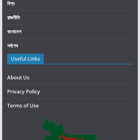
বিশ্ব
গ্রা
ধি
রাজনীতি
কা
র
বাংলাদেশ
:
সর্বশেষ
মো
দি
Useful Links
About Us
Privacy Policy
Terms of Use