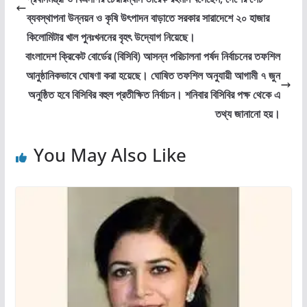
ব্যবস্থাপনা উন্নয়ন ও কৃষি উৎপাদন বাড়াতে সরকার সারাদেশে ২০ হাজার
কিলোমিটার খাল পুনঃখননের বৃহৎ উদ্যোগ নিয়েছে।
বাংলাদেশ ক্রিকেট বোর্ডের (বিসিবি) আসন্ন পরিচালনা পর্ষদ নির্বাচনের তফশিল
আনুষ্ঠানিকভাবে ঘোষণা করা হয়েছে। ঘোষিত তফশিল অনুযায়ী আগামী ৭ জুন
অনুষ্ঠিত হবে বিসিবির বহুল প্রতীক্ষিত নির্বাচন। শনিবার বিসিবির পক্ষ থেকে এ
তথ্য জানানো হয়।
You May Also Like