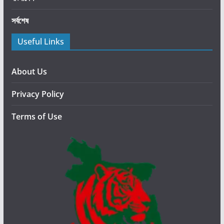
উ
সর্বশেষ
দ্বো
ধ
Useful Links
ন
About Us
Privacy Policy
Terms of Use