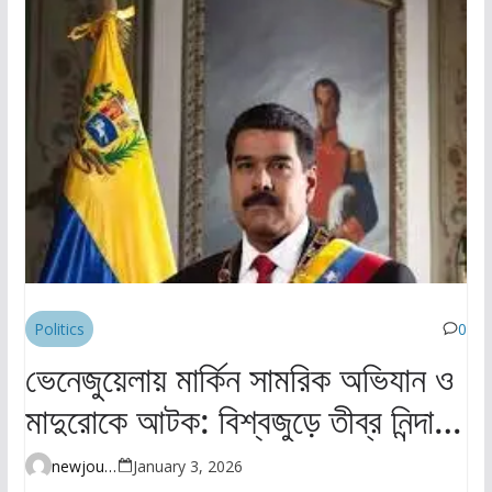
Politics
0
ভেনেজুয়েলায় মার্কিন সামরিক অভিযান ও
মাদুরোকে আটক: বিশ্বজুড়ে তীব্র নিন্দা ও
উদ্বেগ
newjourney4045@gmail.com
January 3, 2026