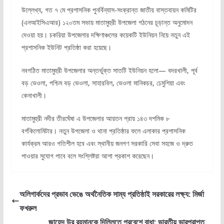
উল্লেখ্য, গত ৭ মে প্রশাসনিক পুনর্বিন্যাস-সংক্রান্ত জাতীয় বাস্তবায়ন কমিটির
(এনআইসিএআর) ১২০তম সভায় মাতামুহুরী উপজেলা গঠনের চূড়ান্ত অনুমোদন
দেওয়া হয়। চকরিয়া উপজেলার দক্ষিণাঞ্চলের কয়েকটি ইউনিয়ন নিয়ে নতুন এই
প্রশাসনিক ইউনিট প্রতিষ্ঠা করা হয়েছে।
নবগঠিত মাতামুহুরী উপজেলার অন্তর্ভুক্ত সাতটি ইউনিয়ন হলো— বদরখালী, পূর্ব
বড় ভেওলা, পশ্চিম বড় ভেওলা, সাহারবিল, ভেওলা মানিকচর, ঢেমুশিয়া এবং
কেনাখালী।
মাতামুহুরী নদীর তীরঘেঁষা এ উপজেলার আয়তন প্রায় ১৪৩ দশমিক ৮
বর্গকিলোমিটার। নতুন উপজেলা ও থানা প্রতিষ্ঠার ফলে এলাকার প্রশাসনিক
কার্যক্রম আরও গতিশীল হবে এবং স্থানীয় জনগণ সরকারি সেবা সহজে ও দ্রুত
পাওয়ার সুযোগ পাবে বলে সংশ্লিষ্টরা আশা প্রকাশ করেছেন।
অলিগার্কদের প্রভাব ভেঙে অর্থনৈতিক সাম্য প্রতিষ্ঠাই সরকারের লক্ষ্য: মির্জা
ফখরুল
জাহেদ উর রহমানকে দিল্লিতে প্রবেশে বাধা: ভারতীয় ভারপ্রাপ্ত