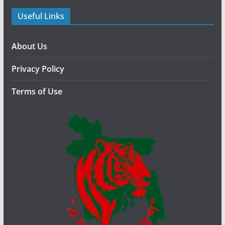
স
Useful Links
রা
নো
র
About Us
স
Privacy Policy
ম
য়
Terms of Use
মৃ
ত্যু
,
আ
হ
ত
৫