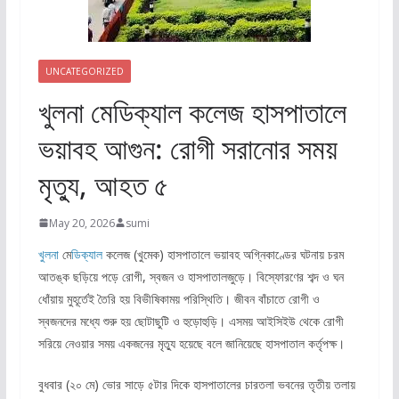
UNCATEGORIZED
খুলনা মেডিক্যাল কলেজ হাসপাতালে
ভয়াবহ আগুন: রোগী সরানোর সময়
মৃত্যু, আহত ৫
May 20, 2026
sumi
খুলনা
মে
ডিক্যাল
কলেজ (খুমেক) হাসপাতালে ভয়াবহ অগ্নিকাণ্ডের ঘটনায় চরম
আতঙ্ক ছড়িয়ে পড়ে রোগী, স্বজন ও হাসপাতালজুড়ে। বিস্ফোরণের শব্দ ও ঘন
ধোঁয়ায় মুহূর্তেই তৈরি হয় বিভীষিকাময় পরিস্থিতি। জীবন বাঁচাতে রোগী ও
স্বজনদের মধ্যে শুরু হয় ছোটাছুটি ও হুড়োহুড়ি। এসময় আইসিইউ থেকে রোগী
সরিয়ে নেওয়ার সময় একজনের মৃত্যু হয়েছে বলে জানিয়েছে হাসপাতাল কর্তৃপক্ষ।
বুধবার (২০ মে) ভোর সাড়ে ৫টার দিকে হাসপাতালের চারতলা ভবনের তৃতীয় তলায়