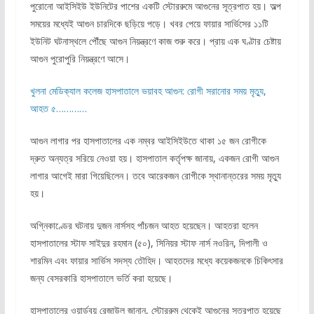
পুরোনো আইসিইউ ইউনিটের পাশের একটি স্টোররুমে আগুনের সূত্রপাত হয়। অল্প
সময়ের মধ্যেই আগুন চারদিকে ছড়িয়ে পড়ে। খবর পেয়ে ফায়ার সার্ভিসের ১১টি
ইউনিট ঘটনাস্থলে পৌঁছে আগুন নিয়ন্ত্রণে কাজ শুরু করে। প্রায় এক ঘণ্টার চেষ্টায়
আগুন পুরোপুরি নিয়ন্ত্রণে আসে।
খুলনা মেডিক্যাল কলেজ হাসপাতালে ভয়াবহ আগুন: রোগী সরানোর সময় মৃত্যু,
আহত ৫…………
আগুন লাগার পর হাসপাতালের এক নম্বর আইসিইউতে থাকা ১৫ জন রোগীকে
দ্রুত অন্যত্র সরিয়ে নেওয়া হয়। হাসপাতাল কর্তৃপক্ষ জানায়, একজন রোগী আগুন
লাগার আগেই মারা গিয়েছিলেন। তবে আরেকজন রোগীকে স্থানান্তরের সময় মৃত্যু
হয়।
অগ্নিকাণ্ডের ঘটনায় দুজন নার্সসহ পাঁচজন আহত হয়েছেন। আহতরা হলেন
হাসপাতালের স্টাফ সাইদুর রহমান (৫০), সিনিয়র স্টাফ নার্স নওরিন, দিপালী ও
শারমিন এবং ফায়ার সার্ভিস সদস্য তৌহিদ। আহতদের মধ্যে কয়েকজনকে চিকিৎসার
জন্য বেসরকারি হাসপাতালে ভর্তি করা হয়েছে।
হাসপাতালের ওয়ার্ডবয় রেজাউল জানান, স্টোররুম থেকেই আগুনের সূত্রপাত হয়েছে