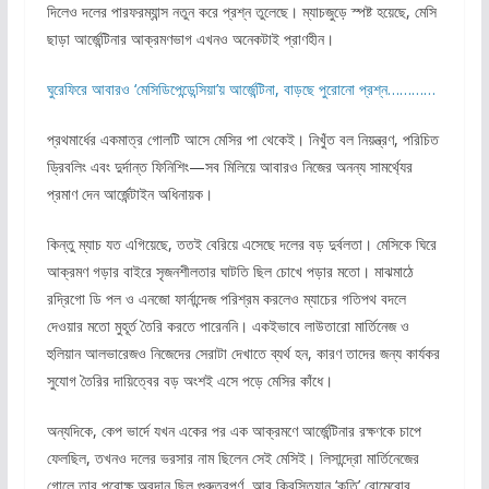
দিলেও দলের পারফরম্যান্স নতুন করে প্রশ্ন তুলেছে। ম্যাচজুড়ে স্পষ্ট হয়েছে, মেসি
ছাড়া আর্জেন্টিনার আক্রমণভাগ এখনও অনেকটাই প্রাণহীন।
ঘুরেফিরে আবারও ‘মেসিডিপেন্ডেন্সিয়া’য় আর্জেন্টিনা, বাড়ছে পুরোনো প্রশ্ন…………
প্রথমার্ধের একমাত্র গোলটি আসে মেসির পা থেকেই। নিখুঁত বল নিয়ন্ত্রণ, পরিচিত
ড্রিবলিং এবং দুর্দান্ত ফিনিশিং—সব মিলিয়ে আবারও নিজের অনন্য সামর্থ্যের
প্রমাণ দেন আর্জেন্টাইন অধিনায়ক।
কিন্তু ম্যাচ যত এগিয়েছে, ততই বেরিয়ে এসেছে দলের বড় দুর্বলতা। মেসিকে ঘিরে
আক্রমণ গড়ার বাইরে সৃজনশীলতার ঘাটতি ছিল চোখে পড়ার মতো। মাঝমাঠে
রদ্রিগো ডি পল ও এনজো ফার্নান্দেজ পরিশ্রম করলেও ম্যাচের গতিপথ বদলে
দেওয়ার মতো মুহূর্ত তৈরি করতে পারেননি। একইভাবে লাউতারো মার্তিনেজ ও
হুলিয়ান আলভারেজও নিজেদের সেরাটা দেখাতে ব্যর্থ হন, কারণ তাদের জন্য কার্যকর
সুযোগ তৈরির দায়িত্বের বড় অংশই এসে পড়ে মেসির কাঁধে।
অন্যদিকে, কেপ ভার্দে যখন একের পর এক আক্রমণে আর্জেন্টিনার রক্ষণকে চাপে
ফেলছিল, তখনও দলের ভরসার নাম ছিলেন সেই মেসিই। লিসান্দ্রো মার্তিনেজের
গোলে তার পরোক্ষ অবদান ছিল গুরুত্বপূর্ণ, আর ক্রিস্তিয়ান ‘কুতি’ রোমেরোর