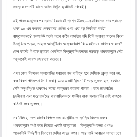
জয়সূচক গোলটি আসে মেসির নিখুঁত অ্যাসিস্ট থেকেই।
এই পারফরম্যান্সের পর স্বাভাবিকভাবেই প্রশ্ন উঠছে—ক্যারিয়ারের শেষ প্রান্তে
থাকা ৩০-এর দশকের শেষভাগের মেসির ওপর এত বড় নির্ভরতা কতটা
বাস্তবসম্মত? নকআউট পর্বের মতো কঠিন লড়াইয়ে যদি তিনি ক্লান্ত থাকেন কিংবা
ইনজুরিতে পড়েন, তাহলে আর্জেন্টিনার আক্রমণভাগ কি একইভাবে কার্যকর থাকবে?
কেপ ভার্দের বিপক্ষে ম্যাচের শেষদিকে বিশ্বচ্যাম্পিয়নদের নড়বড়ে পারফরম্যান্স সেই
শঙ্কাকেই আরও জোরালো করেছে।
এখন কোচ লিওনেল স্কালোনির সবচেয়ে বড় দায়িত্ব হবে মেসিকে কেন্দ্র করে নয়,
বরং বিকল্প পরিকল্পনা তৈরি করা। এমন একটি ‘প্ল্যান বি’ গড়ে তুলতে হবে, যেখানে
মেসি অনুপস্থিত থাকলেও দলের আক্রমণ ধারালো থাকবে। তবে মাঝমাঠের
ছন্দহীনতা এবং ফরোয়ার্ডদের ধারাবাহিকভাবে ফর্মহীন থাকা স্কালোনির সেই কাজকে
কঠিনই করে তুলেছে।
সব মিলিয়ে, কেপ ভার্দের বিপক্ষে জয় আর্জেন্টিনাকে স্বস্তি দিলেও দলের
পারফরম্যান্স স্পষ্ট করে দিয়েছে একটি বাস্তবতা—বিশ্বচ্যাম্পিয়নরা এখনও
অনেকটাই নির্ভরশীল লিওনেল মেসির জাদুর ওপর। আর তাই আবারও সামনে চলে