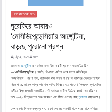
UNCATEGORIZED
ঘুরেফিরে আবারও
‘মেসিডিপেন্ডেন্সিয়া’য় আর্জেন্টিনা,
বাড়ছে পুরোনো প্রশ্ন
July 4, 2026
sumi
একসময়
আর্জেন্টিনা
ও বার্সেলোনাকে ঘিরে একটি শব্দ বেশ আলোচিত ছিল
—
‘মেসিডিপেন্ডেন্সিয়া’
। অর্থাৎ, লিওনেল মেসির ওপর দলের অতিরিক্ত
নির্ভরশীলতা। ধারণা ছিল, প্রতিপক্ষ যদি ডাবল বা ট্রিপল মার্কিংয়ে মেসিকে আটকে
দিতে পারে, তাহলে আক্রমণভাগও কার্যত নিষ্ক্রিয় হয়ে পড়বে। লিওনেল স্কালোনির
অধীনে বিশ্বকাপজয়ী আর্জেন্টিনা সেই দুর্বলতা কাটিয়ে উঠেছে বলেই মনে হচ্ছিল।
তবে ২০২৬ বিশ্বকাপের মঞ্চে আবারও যেন ফিরে এসেছে সেই
পুরোনো
বাস্তবতা।
কেপ ভার্দের বিপক্ষে রুদ্ধশ্বাস ৩-২ গোলের জয় আর্জেন্টিনাকে পরের ধাপে এগিয়ে