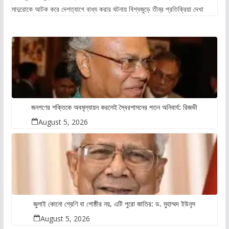
মাদুরোকে আটক করে দেশত্যাগে বাধ্য করার ঘটনায় বিশ্বজুড়ে তীব্র প্রতিক্রিয়া দেখা
জনগণের শক্তিকে অবমূল্যায়ন করলেই স্বৈরশাসনের পতন অনিবার্য: রিজভী
August 5, 2026
জুলাই কোনো শ্রেণি বা গোষ্ঠীর নয়, এটি পুরো জাতির: ড. মুহাম্মদ ইউনূস
August 5, 2026