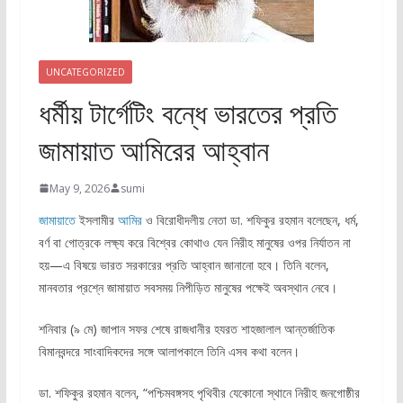
UNCATEGORIZED
ধর্মীয় টার্গেটিং বন্ধে ভারতের প্রতি
জামায়াত আমিরের আহ্বান
May 9, 2026
sumi
জামায়াতে
ইসলামীর
আমির
ও বিরোধীদলীয় নেতা ডা. শফিকুর রহমান বলেছেন, ধর্ম,
বর্ণ বা গোত্রকে লক্ষ্য করে বিশ্বের কোথাও যেন নিরীহ মানুষের ওপর নির্যাতন না
হয়—এ বিষয়ে ভারত সরকারের প্রতি আহ্বান জানানো হবে। তিনি বলেন,
মানবতার প্রশ্নে জামায়াত সবসময় নিপীড়িত মানুষের পক্ষেই অবস্থান নেবে।
শনিবার (৯ মে) জাপান সফর শেষে রাজধানীর হযরত শাহজালাল আন্তর্জাতিক
বিমানবন্দরে সাংবাদিকদের সঙ্গে আলাপকালে তিনি এসব কথা বলেন।
ডা. শফিকুর রহমান বলেন, “পশ্চিমবঙ্গসহ পৃথিবীর যেকোনো স্থানে নিরীহ জনগোষ্ঠীর