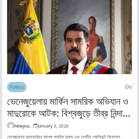
Politics
0
ভেনেজুয়েলায় মার্কিন সামরিক অভিযান ও
মাদুরোকে আটক: বিশ্বজুড়ে তীব্র নিন্দা ও
উদ্বেগ
newjourney4045@gmail.com
January 3, 2026
ভেনেজুয়েলায় যুক্তরাষ্ট্রের ব্যাপক সামরিক হামলা এবং দেশটির প্রেসিডেন্ট নিকোলাস