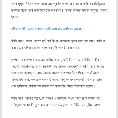
ওপর জুলুম-নির্যাতন হলে আমরা তার প্রতিবাদ করবো। ধর্ম বা পরিচয়ের ভিত্তিতে
কাউকে টার্গেট করা মানবাধিকারের পরিপন্থী। আমরা সবসময় মজলুম মানুষের পক্ষেই
থাকবো।”
ধর্মীয় টার্গেটিং বন্ধে ভারতের প্রতি জামায়াত আমিরের আহ্বান………..
তিনি আরও বলেন, কোনো ধর্ম, বর্ণ কিংবা গোত্রকে কেন্দ্র করে যেন কারও ক্ষতি না
করা হয়, সে বিষয়ে ভারত সরকারের দৃষ্টি আকর্ষণ করা হবে।
জাপান সফর সম্পর্কে জামায়াত আমির জানান, আট দিনের সফরে তিনি দেশটির
পররাষ্ট্র মন্ত্রণালয়ের ভাইস মিনিস্টারসহ বিভিন্ন গুরুত্বপূর্ণ সংস্থার প্রতিনিধিদের
সঙ্গে বৈঠক করেছেন। এসব বৈঠকে বাংলাদেশ-জাপান দ্বিপাক্ষিক সম্পর্ক আরও
শক্তিশালী করা, দক্ষ মানবসম্পদ উন্নয়ন, আধুনিক নগর অবকাঠামো গড়ে তোলা
এবং ভূমিকম্প মোকাবিলায় সহযোগিতা বাড়ানোর বিষয়ে আলোচনা হয়েছে।
তিনি আশা প্রকাশ করেন, বাংলাদেশ ও জাপানের মধ্যে পারস্পরিক সহযোগিতা
ভবিষ্যতে আরও বিস্তৃত হবে এবং দেশের উন্নয়নে তা ইতিবাচক ভূমিকা রাখবে।