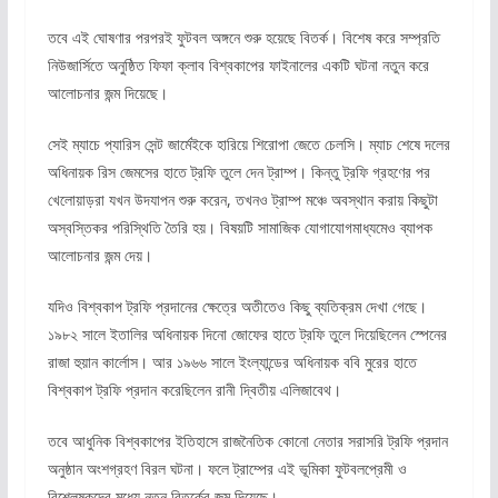
তবে এই ঘোষণার পরপরই ফুটবল অঙ্গনে শুরু হয়েছে বিতর্ক। বিশেষ করে সম্প্রতি
নিউজার্সিতে অনুষ্ঠিত ফিফা ক্লাব বিশ্বকাপের ফাইনালের একটি ঘটনা নতুন করে
আলোচনার জন্ম দিয়েছে।
সেই ম্যাচে প্যারিস সেন্ট জার্মেইকে হারিয়ে শিরোপা জেতে চেলসি। ম্যাচ শেষে দলের
অধিনায়ক রিস জেমসের হাতে ট্রফি তুলে দেন ট্রাম্প। কিন্তু ট্রফি গ্রহণের পর
খেলোয়াড়রা যখন উদযাপন শুরু করেন, তখনও ট্রাম্প মঞ্চে অবস্থান করায় কিছুটা
অস্বস্তিকর পরিস্থিতি তৈরি হয়। বিষয়টি সামাজিক যোগাযোগমাধ্যমেও ব্যাপক
আলোচনার জন্ম দেয়।
যদিও বিশ্বকাপ ট্রফি প্রদানের ক্ষেত্রে অতীতেও কিছু ব্যতিক্রম দেখা গেছে।
১৯৮২ সালে ইতালির অধিনায়ক দিনো জোফের হাতে ট্রফি তুলে দিয়েছিলেন স্পেনের
রাজা হুয়ান কার্লোস। আর ১৯৬৬ সালে ইংল্যান্ডের অধিনায়ক ববি মুরের হাতে
বিশ্বকাপ ট্রফি প্রদান করেছিলেন রানী দ্বিতীয় এলিজাবেথ।
তবে আধুনিক বিশ্বকাপের ইতিহাসে রাজনৈতিক কোনো নেতার সরাসরি ট্রফি প্রদান
অনুষ্ঠান অংশগ্রহণ বিরল ঘটনা। ফলে ট্রাম্পের এই ভূমিকা ফুটবলপ্রেমী ও
বিশ্লেষকদের মধ্যে নতুন বিতর্কের জন্ম দিয়েছে।