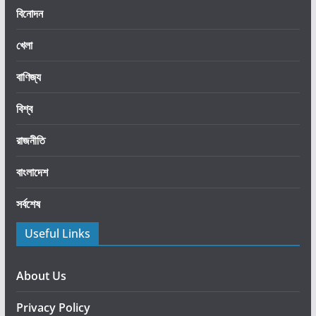
কা
বিনোদন
প
খেলা
ট্র
ফি
বাণিজ্য
তু
লে
বিশ্ব
দে
বে
রাজনীতি
ন
ট্রা
বাংলাদেশ
ম্প
সর্বশেষ
Useful Links
About Us
Privacy Policy