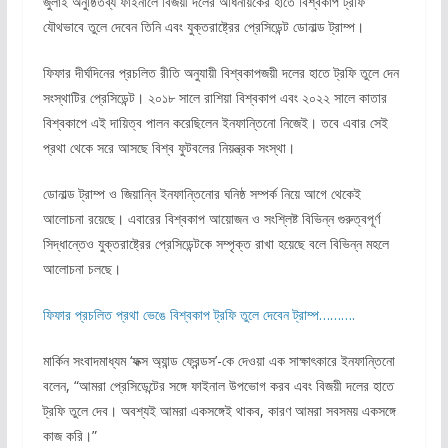
জুলাই অনুষ্ঠিতব্য ফাইনালে বিজয়ী দলের অধিনায়কের হাতে বিশ্বকাপ ট্রফি
যৌথভাবে তুলে দেবেন তিনি এবং যুক্তরাষ্ট্রের প্রেসিডেন্ট ডোনাল্ড ট্রাম্প।
ফিফার দীর্ঘদিনের প্রচলিত রীতি অনুযায়ী বিশ্বকাপজয়ী দলের হাতে ট্রফি তুলে দেন
সংস্থাটির প্রেসিডেন্ট। ২০১৮ সালে রাশিয়া বিশ্বকাপ এবং ২০২২ সালে কাতার
বিশ্বকাপে এই দায়িত্ব পালন করেছিলেন ইনফান্তিনো নিজেই। তবে এবার সেই
প্রথা থেকে সরে আসছে বিশ্ব ফুটবলের নিয়ন্ত্রক সংস্থা।
ডোনাল্ড ট্রাম্প ও জিয়ান্নি ইনফান্তিনোর ঘনিষ্ঠ সম্পর্ক নিয়ে আগে থেকেই
আলোচনা রয়েছে। এবারের বিশ্বকাপ আয়োজন ও সংশ্লিষ্ট বিভিন্ন গুরুত্বপূর্ণ
সিদ্ধান্তেও যুক্তরাষ্ট্রের প্রেসিডেন্টকে সম্পৃক্ত রাখা হয়েছে বলে বিভিন্ন মহলে
আলোচনা চলছে।
ফিফার প্রচলিত প্রথা ভেঙে বিশ্বকাপ ট্রফি তুলে দেবেন ট্রাম্প……….
মার্কিন সংবাদমাধ্যম ‘ফক্স অ্যান্ড ফ্রেন্ডস’-কে দেওয়া এক সাক্ষাৎকারে ইনফান্তিনো
বলেন, “আমরা প্রেসিডেন্টের সঙ্গে ফাইনাল উপভোগ করব এবং বিজয়ী দলের হাতে
ট্রফি তুলে দেব। অবশ্যই আমরা একসঙ্গেই থাকব, কারণ আমরা সবসময় একসঙ্গে
কাজ করি।”