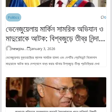
Politics
0
ভেনেজুয়েলায় মার্কিন সামরিক অভিযান ও
মাদুরোকে আটক: বিশ্বজুড়ে তীব্র নিন্দা ও
উদ্বেগ
newjourney4045@gmail.com
January 3, 2026
ভেনেজুয়েলায় যুক্তরাষ্ট্রের ব্যাপক সামরিক হামলা এবং দেশটির প্রেসিডেন্ট নিকোলাস
মাদুরোকে আটক করে দেশত্যাগে বাধ্য করার ঘটনায় বিশ্বজুড়ে তীব্র প্রতিক্রিয়া দেখা
জনগণের শক্তিকে অবমূল্যায়ন করলেই স্বৈরশাসনের পতন অনিবার্য: রিজভী