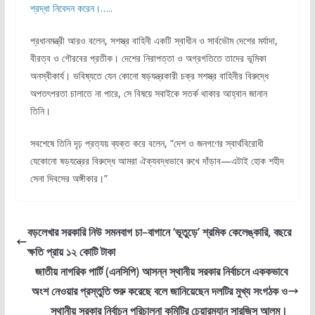
শ্রদ্ধা নিবেদন করেন।…..
প্রধানমন্ত্রী আরও বলেন, সশস্ত্র বাহিনী একটি স্বাধীন ও সার্বভৌম দেশের মর্যাদা,
বীরত্ব ও গৌরবের প্রতীক। দেশের নিরাপত্তা ও অগ্রগতিতে তাদের ভূমিকা
অনস্বীকার্য। ভবিষ্যতে যেন কোনো ষড়যন্ত্রকারী চক্র সশস্ত্র বাহিনীর বিরুদ্ধে
অপতৎপরতা চালাতে না পারে, সে বিষয়ে সবাইকে সতর্ক থাকার আহ্বান জানান
তিনি।
সবশেষে তিনি দৃঢ় প্রত্যয় ব্যক্ত করে বলেন, “দেশ ও জনগণের স্বার্থবিরোধী
যেকোনো ষড়যন্ত্রের বিরুদ্ধে আমরা ঐক্যবদ্ধভাবে রুখে দাঁড়াব—এটাই হোক শহীদ
সেনা দিবসের অঙ্গীকার।”
বড়লেখার সরকারি নিউ সমনবাগ চা–বাগানে ‘ভূতুড়ে’ শ্রমিক কেলেঙ্কারি, বছরে
ক্ষতি প্রায় ১২ কোটি টাকা
জাতীয় নাগরিক পার্টি (এনসিপি) আসন্ন স্থানীয় সরকার নির্বাচনে এককভাবে
অংশ নেওয়ার প্রস্তুতি শুরু করেছে বলে জানিয়েছেন দলটির মুখ্য সংগঠক ও
স্থানীয় সরকার নির্বাচন পরিচালনা কমিটির চেয়ারম্যান সারজিস আলম।