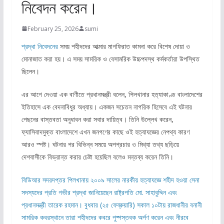
নিবেদন করেন।
February 25, 2026
sumi
শ্রদ্ধা
নিবেদনের
সময় শহীদদের আত্মার মাগফিরাত কামনা করে বিশেষ দোয়া ও
মোনাজাত করা হয়। এ সময় সামরিক ও বেসামরিক উচ্চপদস্থ কর্মকর্তারা উপস্থিত
ছিলেন।
এর আগে দেওয়া এক বাণীতে প্রধানমন্ত্রী বলেন, পিলখানার হত্যাকাণ্ড বাংলাদেশের
ইতিহাসে এক বেদনাবিধুর অধ্যায়। একজন সচেতন নাগরিক হিসেবে এই ঘটনার
পেছনের বাস্তবতা অনুধাবন করা সবার দায়িত্ব। তিনি উল্লেখ করেন,
ফ্যাসিবাদমুক্ত বাংলাদেশে এখন জনগণের কাছে ওই হত্যাযজ্ঞের নেপথ্য কারণ
আরও স্পষ্ট। ঘটনার পর বিভিন্ন সময়ে অপপ্রচার ও মিথ্যা তথ্য ছড়িয়ে
দেশবাসীকে বিভ্রান্ত করার চেষ্টা হয়েছিল বলেও মন্তব্য করেন তিনি।
বিডিআর সদরদপ্তর পিলখানায় ২০০৯ সালের নারকীয় হত্যাযজ্ঞে শহীদ হওয়া সেনা
সদস্যদের প্রতি গভীর শ্রদ্ধা জানিয়েছেন রাষ্ট্রপতি মো. সাহাবুদ্দিন এবং
প্রধানমন্ত্রী তারেক রহমান। বুধবার (২৫ ফেব্রুয়ারি) সকাল ১০টায় রাজধানীর বনানী
সামরিক কবরস্থানে তারা শহীদদের কবরে পুষ্পস্তবক অর্পণ করেন এবং নীরবে