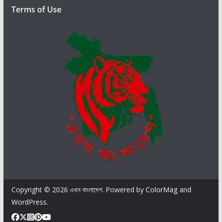
হী
Terms of Use
দ
হ
ও
য়া
সে
না
স
দ
স্য
দে
র
প্র
তি
গ
ভী
Copyright © 2026
এখন বাংলাদেশ
. Powered by
ColorMag
and
র
WordPress
.
শ্র