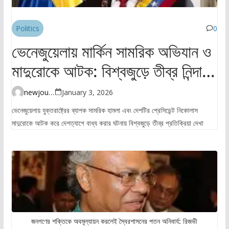
Politics
0
ভেনেজুয়েলায় মার্কিন সামরিক অভিযান ও
মাদুরোকে আটক: বিশ্বজুড়ে তীব্র নিন্দা ও
উদ্বেগ
newjourney4045@gmail.com
January 3, 2026
ভেনেজুয়েলায় যুক্তরাষ্ট্রের ব্যাপক সামরিক হামলা এবং দেশটির প্রেসিডেন্ট নিকোলাস
মাদুরোকে আটক করে দেশত্যাগে বাধ্য করার ঘটনায় বিশ্বজুড়ে তীব্র প্রতিক্রিয়া দেখা
জনগণের শক্তিকে অবমূল্যায়ন করলেই স্বৈরশাসনের পতন অনিবার্য: রিজভী