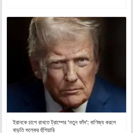
ইরানকে চাপে রাখতে ট্রাম্পের ‘নতুন ফাঁদ’: বাণিজ্য করলে
বাড়তি শুল্কের হুঁশিয়ারি