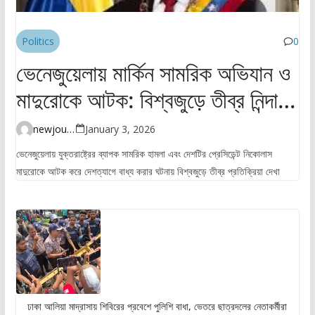
Politics
0
ভেনেজুয়েলায় মার্কিন সামরিক অভিযান ও
মাদুরোকে আটক: বিশ্বজুড়ে তীব্র নিন্দা ও
উদ্বেগ
newjourney4045@gmail.com
January 3, 2026
ভেনেজুয়েলায় যুক্তরাষ্ট্রের ব্যাপক সামরিক হামলা এবং দেশটির প্রেসিডেন্ট নিকোলাস
মাদুরোকে আটক করে দেশত্যাগে বাধ্য করার ঘটনায় বিশ্বজুড়ে তীব্র প্রতিক্রিয়া দেখা
ঢাকা আলিয়া মাদ্রাসায় শিবিরের প্রবেশে পুলিশি বাধা, ভেতরে ছাত্রদলের নেতাকর্মীরা