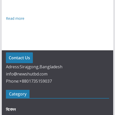
:
Read more
রা
জ
ধা
নী
তে
দু
Contact Us
পু
Adress:Sirajgong,Bangladesh
রে
info@newshutbd.com
র
Phone:+8801735159037
ম
ধ্যে
Category
ব
জ্র
বৃ
বিনোদন
ষ্টি