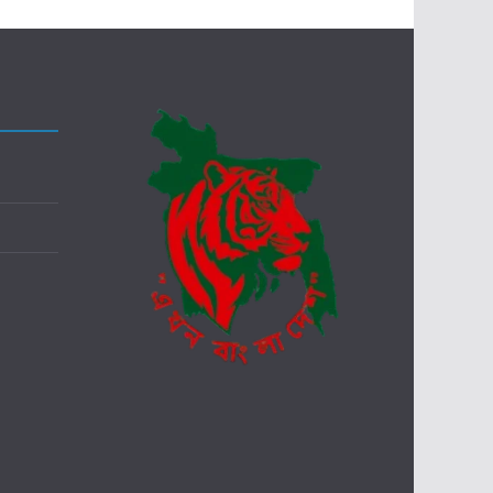
ও
নি
র
পে
ক্ষ
ত
দ
ন্ত
ক
মি
শ
ন
গ
ঠ
নে
র
দা
বি