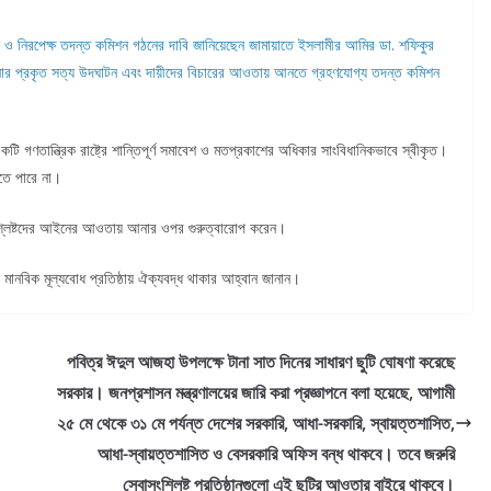
 ও নিরপেক্ষ তদন্ত কমিশন গঠনের দাবি জানিয়েছেন জামায়াতে ইসলামীর আমির ডা. শফিকুর
টনার প্রকৃত সত্য উদঘাটন এবং দায়ীদের বিচারের আওতায় আনতে গ্রহণযোগ্য তদন্ত কমিশন
টি গণতান্ত্রিক রাষ্ট্রে শান্তিপূর্ণ সমাবেশ ও মতপ্রকাশের অধিকার সাংবিধানিকভাবে স্বীকৃত।
তে পারে না।
ংশ্লিষ্টদের আইনের আওতায় আনার ওপর গুরুত্বারোপ করেন।
ও মানবিক মূল্যবোধ প্রতিষ্ঠায় ঐক্যবদ্ধ থাকার আহ্বান জানান।
পবিত্র ঈদুল আজহা উপলক্ষে টানা সাত দিনের সাধারণ ছুটি ঘোষণা করেছে
সরকার। জনপ্রশাসন মন্ত্রণালয়ের জারি করা প্রজ্ঞাপনে বলা হয়েছে, আগামী
২৫ মে থেকে ৩১ মে পর্যন্ত দেশের সরকারি, আধা-সরকারি, স্বায়ত্তশাসিত,
আধা-স্বায়ত্তশাসিত ও বেসরকারি অফিস বন্ধ থাকবে। তবে জরুরি
সেবাসংশ্লিষ্ট প্রতিষ্ঠানগুলো এই ছুটির আওতার বাইরে থাকবে।