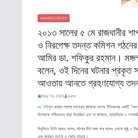
UNCATEGORIZED
২০১৩ সালের ৫ মে রাজধানীর শাপ
ও নিরপেক্ষ তদন্ত কমিশন গঠনের 
আমির ডা. শফিকুর রহমান। মঙ্গলব
বলেন, ওই দিনের ঘটনার প্রকৃত স
আওতায় আনতে গ্রহণযোগ্য তদন
May 14, 2026
sumi
ডা.
শফিকুর
রহমান শাপলা চত্বরের ঘটনাকে দেশের ইতিহাসের একটি “বেদন
বিবেককে গভীরভাবে নাড়া দিয়েছিল এবং তা মানবতা, ন্যায়বিচার ও গণতান্
বিবৃতিতে তিনি আরও বলেন, ঘটনার দীর্ঘ সময় পার হলেও এখনো সুষ্ঠু ও নিরপ
এবং জনমনে হতাশা ও ক্ষোভ বাড়ছে।