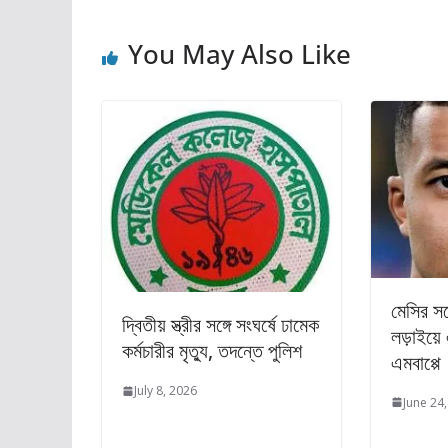
You May Also Like
মেসির সঙ্
দ্বিতীয় স্ত্রীর সঙ্গে সংঘর্ষে ঢামেক
লড়াইয়
কর্মচারীর মৃত্যু, তদন্তে পুলিশ
এমবাপ্পে
July 8, 2026
June 24