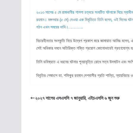
২০১৩ সালের ৫ মে রাজধানীর শাপলা চত্বরে সংঘটিত ঘটনাকে ঘিরে স্বাধীন
রহমান। মঙ্গলবার (৫ মে) দেওয়া এক বিবৃতিতে তিনি বলেন, ওই দিনের ঘ
গঠন এখন সময়ের দাবি।…………..
বিচারহীনতার সংস্কৃতি নিয়ে উদ্বেগ প্রকাশ করে জামায়াত আমির বলেন, এক
সেই অধিকার দমনে অতিরিক্ত শক্তি প্রয়োগ কোনোভাবেই গ্রহণযোগ্য হ
তিনি ভবিষ্যতে এ ধরনের ঘটনার পুনরাবৃত্তি রোধে সত্য উদঘাটন এবং স
বিবৃতির শেষাংশে ডা. শফিকুর রহমান দেশবাসীর প্রতি শান্তি, ন্যায়বিচার 
২০২৭ সালের এসএসসি ৭ জানুয়ারি, এইচএসসি ৬ জুন শুরু