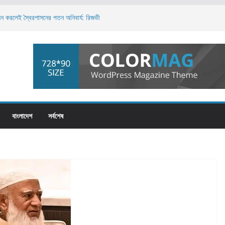
়ন করলেই স্বৈরশাসনের পতন অনিবার্য: রিজভী
তে একটি চক্র সক্রিয়: প্রধানমন্ত্রী
া ভিড়, সময়সূচি নিয়ে দর্শনার্থীদের বিড়ম্বনা
স
গ’ ইরানকে, দাবি ট্রাম্পের; আলোচনার কথা অস্বীকার
বাংলাদেশ
সর্বশেষ