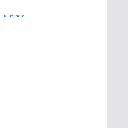
:
Read more
২
০
১
৩
সা
লে
র
৫
মে
রা
জ
ধা
নী
র
শা