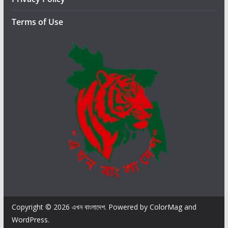
এ
স
Terms of Use
এ
ম
এ
সে
Copyright © 2026
এখন বাংলাদেশ
. Powered by
ColorMag
and
WordPress
.