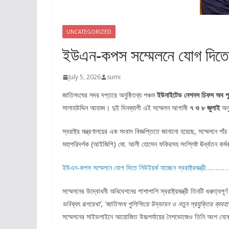
UNCATEGORIZED
ইউএন-কপস সম্মেলনে যোগ দিতে নিউইয
July 5, 2026
sumi
জাতিসংঘের সদর দপ্তরে অনুষ্ঠিতব্য পঞ্চম
ইউনাইটেড নেশনস চিফস অব প
সালাহউদ্দিন আহমদ। দুই দিনব্যাপী এই সম্মেলন আগামী
৭ ও ৮ জুলাই
অনু
স্বরাষ্ট্র মন্ত্রণালয়ের এক সংবাদ বিজ্ঞপ্তিতে জানানো হয়েছে, সম্মেলনে প
মহাপরিদর্শক (আইজিপি) মো. আলী হোসেন ফকিরসহ সংশ্লিষ্ট ঊর্ধ্বতন কর্ম
ইউএন-কপস সম্মেলনে যোগ দিতে নিউইয়র্ক যাচ্ছেন স্বরাষ্ট্রমন্ত্রী…………
সম্মেলনের উদ্বোধনী অধিবেশনের পাশাপাশি স্বরাষ্ট্রমন্ত্রী তিনটি গুরুত
ভবিষ্যৎ রূপরেখা’
,
‘জাতিসংঘ পুলিশিংয়ে উদ্ভাবন ও নতুন প্রযুক্তির ব্যবহা
সম্মেলনের সাইডলাইনে আয়োজিত উচ্চপর্যায়ের নৈশভোজেও তিনি অংশ নে