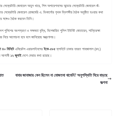
আন্ডার সেক্রেটারি জেনারেল অতুল খারে, পিস অপারেশনসের আন্ডার সেক্রেটারি জেনারেল জঁ-
আন্ডার সেক্রেটারি জেনারেল রোজমেরি এ. ডিকার্লোর পৃথক দ্বিপক্ষীয় বৈঠক অনুষ্ঠিত হওয়ার কথা
ধিদের সঙ্গেও বৈঠক করবেন তিনি।
েশ পুলিশের অংশগ্রহণ ও সক্ষমতা বৃদ্ধি, বিশেষায়িত পুলিশ ইউনিট মোতায়েন, শান্তিরক্ষা
িষয় নিয়ে আলোচনা হবে বলে জানিয়েছে মন্ত্রণালয়।
া ৪০ মিনিটে
এমিরেটস এয়ারলাইনসের
ইকে-৫৮৫
ফ্লাইটে ঢাকার হযরত শাহজালাল (রহ.)
ষে আগামী
১২ জুলাই
দেশে ফেরার কথা রয়েছে।
়াত
বাবার জানাজায় কেন ছিলেন না মোজতবা খামেনি? অনুপস্থিতি ঘিরে বাড়ছে
জল্পনা