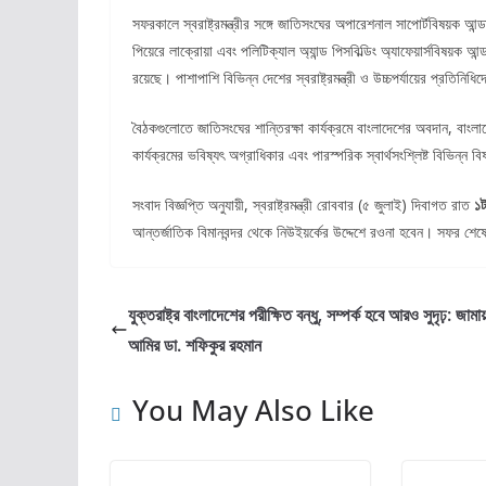
সফরকালে স্বরাষ্ট্রমন্ত্রীর সঙ্গে জাতিসংঘের অপারেশনাল সাপোর্টবিষয়ক 
পিয়েরে লাক্রোয়া এবং পলিটিক্যাল অ্যান্ড পিসবিল্ডিং অ্যাফেয়ার্সবিষয়ক 
রয়েছে। পাশাপাশি বিভিন্ন দেশের স্বরাষ্ট্রমন্ত্রী ও উচ্চপর্যায়ের প্রতিনি
বৈঠকগুলোতে জাতিসংঘের শান্তিরক্ষা কার্যক্রমে বাংলাদেশের অবদান, বাংলাদ
কার্যক্রমের ভবিষ্যৎ অগ্রাধিকার এবং পারস্পরিক স্বার্থসংশ্লিষ্ট বিভিন্ন ব
সংবাদ বিজ্ঞপ্তি অনুযায়ী, স্বরাষ্ট্রমন্ত্রী রোববার (৫ জুলাই) দিবাগত রাত
১ট
আন্তর্জাতিক বিমানবন্দর থেকে নিউইয়র্কের উদ্দেশে রওনা হবেন। সফর শে
যুক্তরাষ্ট্র বাংলাদেশের পরীক্ষিত বন্ধু, সম্পর্ক হবে আরও সুদৃঢ়: জামায
আমির ডা. শফিকুর রহমান
You May Also Like