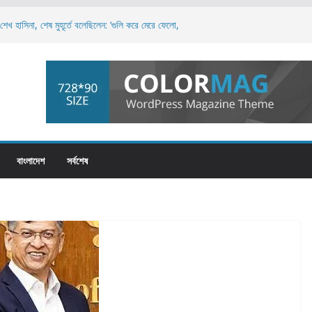
শেখ হাসিনা, শেষ মুহূর্তে বলেছিলেন: ‘গুলি করে মেরে ফেলো,
়ন করলেই স্বৈরশাসনের পতন অনিবার্য: রিজভী
ঠীর নয়, এটি পুরো জাতির: ড. মুহাম্মদ ইউনূস
ে আধিপত্য বিস্তারের চেষ্টা চলছে: নাহিদ ইসলাম
সমালোচনায় তাসনিম জারা: ‘জনগণের সেবক হিসেবে দায়িত্বশীল
বাংলাদেশ
সর্বশেষ