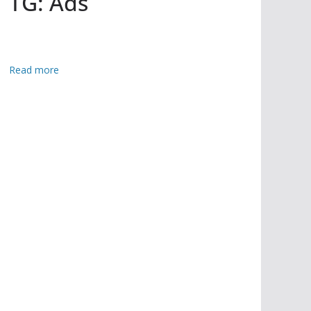
TG: Ads
:
Read more
ই
উ
এ
ন
-
ক
প
স
স
ম্মে
ল
নে
যো