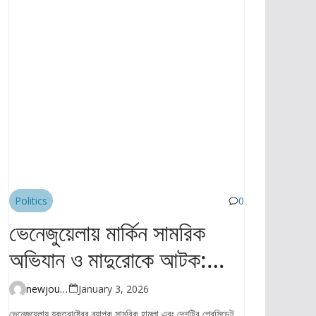
Politics
0
ভেনেজুয়েলায় মার্কিন সামরিক
অভিযান ও মাদুরোকে আটক:
বিশ্বজুড়ে তীব্র নিন্দা ও উদ্বেগ
newjourney4045@gmail.com
January 3, 2026
ভেনেজুয়েলায় যুক্তরাষ্ট্রের ব্যাপক সামরিক হামলা এবং দেশটির প্রেসিডেন্ট