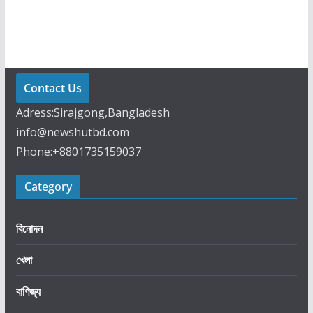
র্বা
চ
ন
বা
ন
Contact Us
চা
Adress:Sirajgong,Bangladesh
লে
info@newshutbd.com
র
Phone:+8801735159037
চে
ষ্টা
Category
হ
লে
নে
বিনোদন
তা
খেলা
নি
য়া
বাণিজ্য
হু
কে