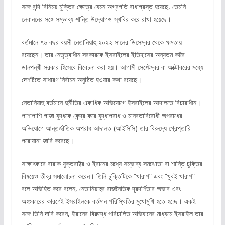
সঙ্গে বন্দি বিনিময় চুক্তির ক্ষেত্রে যেমন অগ্রগতি বাধাগ্রস্ত হয়েছে, তেমনি
লেবাননের সঙ্গে সম্ভাব্য শান্তি উদ্যোগও স্থবির করে রাখা হয়েছে।
বর্তমানে ৭৬ বছর বয়সী নেতানিয়াহু ২০২২ সালের ডিসেম্বর থেকে ক্ষমতায়
রয়েছেন। তার নেতৃত্বাধীন সরকারকে ইসরাইলের ইতিহাসের অন্যতম কট্টর
ডানপন্থী সরকার হিসেবে বিবেচনা করা হয়। আগামী সেপ্টেম্বর বা অক্টোবরের মধ্যে
দেশটিতে সাধারণ নির্বাচন অনুষ্ঠিত হওয়ার কথা রয়েছে।
নেতানিয়াহু বর্তমানে দুর্নীতির একাধিক অভিযোগে ইসরাইলের আদালতে বিচারাধীন।
পাশাপাশি গাজা যুদ্ধকে কেন্দ্র করে যুদ্ধাপরাধ ও মানবতাবিরোধী অপরাধের
অভিযোগে আন্তর্জাতিক অপরাধ আদালত (আইসিসি) তার বিরুদ্ধে গ্রেপ্তারি
পরোয়ানা জারি করেছে।
সাক্ষাৎকারে বারাক যুক্তরাষ্ট্র ও ইরানের মধ্যে সম্ভাব্য সমঝোতা বা শান্তি চুক্তির
বিষয়েও তীব্র সমালোচনা করেন। তিনি চুক্তিটিকে “খারাপ” এবং “খুবই খারাপ”
বলে অভিহিত করে বলেন, নেতানিয়াহুর রাজনৈতিক দূরদর্শিতার অভাব এবং
অহংকারের কারণেই ইসরাইলকে বর্তমান পরিস্থিতির মুখোমুখি হতে হচ্ছে। একই
সঙ্গে তিনি দাবি করেন, ইরানের বিরুদ্ধে পরিচালিত অভিযানের মাধ্যমে ইসরাইল তার