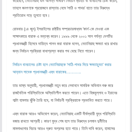
করেছেন, নেতানিয়াহু যদি আসন্ন সাধারণ নির্বাচন ব্যাহত বা বানচালের চেষ্টা করেন,
তাহলে জনগণকে প্রয়োজনে রাস্তায় নেমে ‘লাঠি ও পাথর’ হাতে তার বিরুদ্ধে
প্রতিরোধ গড়ে তুলতে হবে।
রোববার (১৪ জুন) ইসরাইলের রাষ্ট্রীয় সম্প্রচারমাধ্যম ‘কান’-কে দেওয়া এক
সাক্ষাৎকারে বারাক এ মন্তব্য করেন। ১৯৯৯ থেকে ২০০১ সাল পর্যন্ত দেশটির
প্রধানমন্ত্রী হিসেবে দায়িত্ব পালন করা বারাক বলেন, নেতানিয়াহু ক্ষমতা ধরে রাখার
জন্য নির্বাচন প্রক্রিয়া বাধাগ্রস্ত করার পথ বেছে নিতে পারেন।
নির্বাচন বানচালের চেষ্টা হলে নেতানিয়াহুকে ‘লাঠি-পাথর দিয়ে ক্ষমতাচ্যুত’ করার
আহ্বান সাবেক প্রধানমন্ত্রী এহুদ বারাকের…………..
তার ভাষ্য অনুযায়ী, প্রধানমন্ত্রী নতুন করে লেবাননে সামরিক অভিযান শুরু করে
রাজনৈতিক পরিস্থিতিকে অস্থিতিশীল করতে পারেন। এতে হিজবুল্লাহ ও ইরানের
পাল্টা হামলার ঝুঁকি তৈরি হবে, যা নির্বাচনী প্রক্রিয়াকে প্রভাবিত করতে পারে।
এহুদ বারাক আরও অভিযোগ করেন, নেতানিয়াহু একটি দীর্ঘস্থায়ী যুদ্ধ পরিস্থিতি
বজায় রাখতে আগ্রহী। কারণ যুদ্ধ শেষ হলে তার বিরুদ্ধে চলমান দুর্নীতির
মামলাগুলোর বিচার আরও দ্রুত অগ্রসর হতে পারে। তিনি দাবি করেন, হামাসের