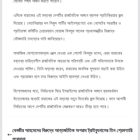
ঘোষিত লক্ষ্য অর্জন করতে পারেনি।
এদিকে বারাকের এই মন্তব্য দেশটির রাজনৈতিক অঙ্গনে ব্যাপক প্রতিক্রিয়ার জন্ম
দিয়েছে। নেতানিয়াহুর দল লিকুদ পার্টির আইনপ্রণেতা এবং নেসেটের পররাষ্ট্র ও
প্রতিরক্ষা কমিটির চেয়ারম্যান বোয়াজ বিসমুথ সাবেক প্রধানমন্ত্রীর বিরুদ্ধে
ফৌজদারি তদন্তের দাবি জানিয়েছেন।
সামাজিক যোগাযোগমাধ্যম এক্সে দেওয়া এক পোস্টে বিসমুথ বলেন, এহুদ বারাকের
বক্তব্য দায়িত্বশীল রাজনৈতিক আচরণের পরিপন্থী এবং এটি সহিংসতাকে উসকে
দেওয়ার শামিল। তিনি মন্তব্য করেন, বারাকের মানসিক সুস্থতা যাচাই করা উচিত
এবং প্রয়োজন হলে তার বিরুদ্ধে আইনি ব্যবস্থা নেওয়া উচিত।
বিশ্লেষকদের মতে, নির্বাচনকে ঘিরে ইসরাইলের রাজনৈতিক অঙ্গনে ক্রমবর্ধমান
উত্তেজনার মধ্যেই বারাকের এই মন্তব্য নতুন বিতর্কের জন্ম দিয়েছে। ফলে আগামী
নির্বাচনের আগে দেশটির রাজনৈতিক মেরুকরণ আরও তীব্র হতে পারে।
বেনজীর আহমেদের বিরুদ্ধে আন্তর্জাতিক অপরাধ ট্রাইব্যুনালের তিন গ্রেফতারি
পরোয়ানা