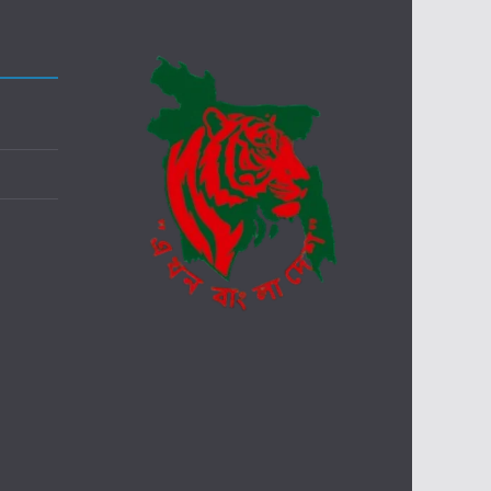
ক্রি
কে
ট
স্টে
ডি
য়া
মে
না
হি
দ
রা
না
র
আ
গু
ন
ঝ
রা