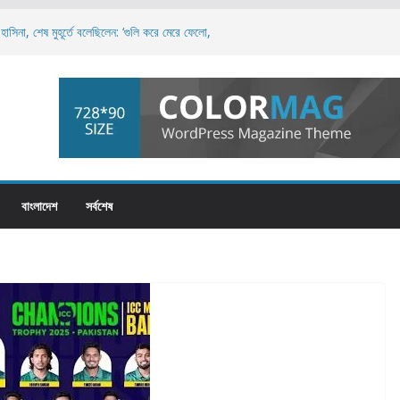
াসিনা, শেষ মুহূর্তে বলেছিলেন: ‘গুলি করে মেরে ফেলো,
রলেই স্বৈরশাসনের পতন অনিবার্য: রিজভী
য়, এটি পুরো জাতির: ড. মুহাম্মদ ইউনূস
িপত্য বিস্তারের চেষ্টা চলছে: নাহিদ ইসলাম
চনায় তাসনিম জারা: ‘জনগণের সেবক হিসেবে দায়িত্বশীল
বাংলাদেশ
সর্বশেষ