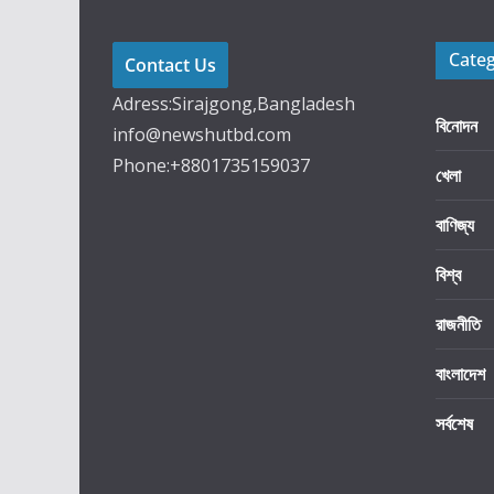
Cate
Contact Us
Adress:Sirajgong,Bangladesh
বিনোদন
info@newshutbd.com
Phone:+8801735159037
খেলা
বাণিজ্য
বিশ্ব
রাজনীতি
বাংলাদেশ
সর্বশেষ