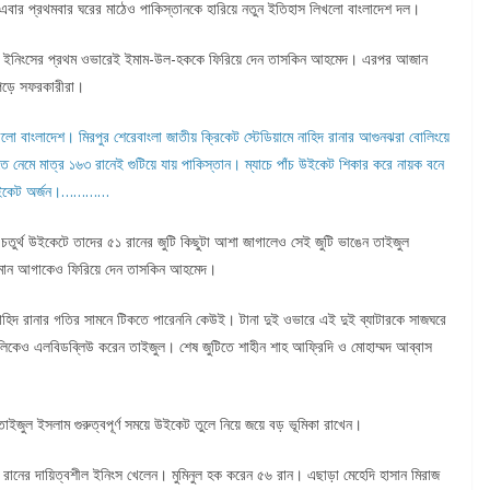
এবার প্রথমবার ঘরের মাঠেও পাকিস্তানকে হারিয়ে নতুন ইতিহাস লিখলো বাংলাদেশ দল।
স্তান। ইনিংসের প্রথম ওভারেই ইমাম-উল-হককে ফিরিয়ে দেন তাসকিন আহমেদ। এরপর আজান
পড়ে সফরকারীরা।
লো বাংলাদেশ। মিরপুর শেরেবাংলা জাতীয় ক্রিকেট স্টেডিয়ামে নাহিদ রানার আগুনঝরা বোলিংয়ে
রতে নেমে মাত্র ১৬৩ রানেই গুটিয়ে যায় পাকিস্তান। ম্যাচে পাঁচ উইকেট শিকার করে নায়ক বনে
াঁচ উইকেট অর্জন।…………
 চতুর্থ উইকেটে তাদের ৫১ রানের জুটি কিছুটা আশা জাগালেও সেই জুটি ভাঙেন তাইজুল
মান আগাকেও ফিরিয়ে দেন তাসকিন আহমেদ।
 নাহিদ রানার গতির সামনে টিকতে পারেননি কেউই। টানা দুই ওভারে এই দুই ব্যাটারকে সাজঘরে
িকেও এলবিডব্লিউ করেন তাইজুল। শেষ জুটিতে শাহীন শাহ আফ্রিদি ও মোহাম্মদ আব্বাস
জুল ইসলাম গুরুত্বপূর্ণ সময়ে উইকেট তুলে নিয়ে জয়ে বড় ভূমিকা রাখেন।
 রানের দায়িত্বশীল ইনিংস খেলেন। মুমিনুল হক করেন ৫৬ রান। এছাড়া মেহেদি হাসান মিরাজ