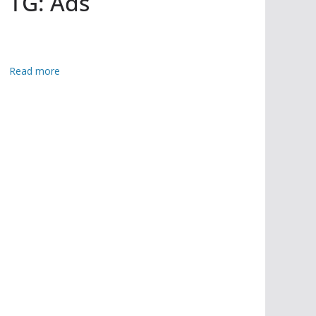
TG: Ads
:
Read more
পা
কি
স্তা
নে
র
বি
প
ক্ষে
ঘ
রে
র
মা
ঠে