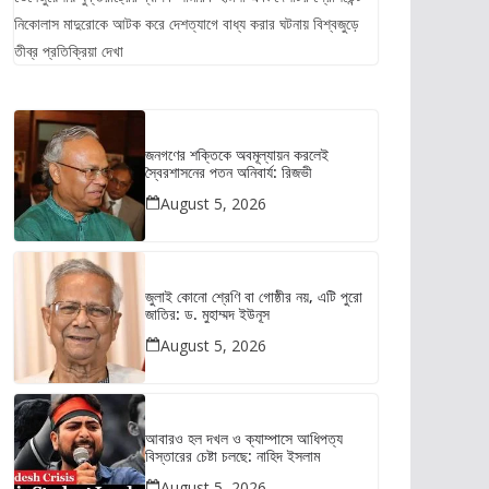
নিকোলাস মাদুরোকে আটক করে দেশত্যাগে বাধ্য করার ঘটনায় বিশ্বজুড়ে
তীব্র প্রতিক্রিয়া দেখা
জনগণের শক্তিকে অবমূল্যায়ন করলেই
স্বৈরশাসনের পতন অনিবার্য: রিজভী
August 5, 2026
জুলাই কোনো শ্রেণি বা গোষ্ঠীর নয়, এটি পুরো
জাতির: ড. মুহাম্মদ ইউনূস
August 5, 2026
আবারও হল দখল ও ক্যাম্পাসে আধিপত্য
বিস্তারের চেষ্টা চলছে: নাহিদ ইসলাম
August 5, 2026