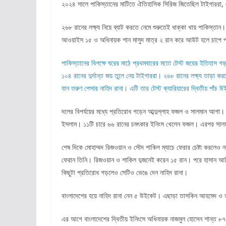
২০২৪ সালে পাকিস্তানের মাটিতে ঐতিহাসিক সিরিজ জিতেছিল টাইগাররা, 
২৬৮ রানের লক্ষ্য নিয়ে ব্যাট করতে নেমে শুরুতেই ধাক্কা খায় পাকি
আওয়াইস ১৫ ও অধিনায়ক শান মাসুদ মাত্র ২ রান করে আউট হলে চাপে 
পাকিস্তানের বিপক্ষে ঘরের মাঠে প্রথমবারের মতো টেস্ট জয়ের ইতিহাস গড়
১০৪ রানের দুর্দান্ত জয় তুলে নেয় টাইগাররা। ২৬৮ রানের লক্ষ্য তাড়া ক
যান তরুণ পেসার নাহিদ রানা। এটি তার টেস্ট ক্যারিয়ারের দ্বিতীয় প
দলের বিপর্যয়ের মধ্যে প্রতিরোধ গড়েন আব্দুল্লাহ ফজল ও সালমান আগা।
ইসলাম। ১১টি চারে ৬৬ রানের চমৎকার ইনিংস খেলেন ফজল। এরপর সাল
শেষ দিকে মোহাম্মদ রিজওয়ান ও সৌদ শাকিল ম্যাচে ফেরার চেষ্টা করলেও
ফেরান তিনি। রিজওয়ান ও শাকিল দুজনেই করেন ১৫ রান। পরে হাসান আল
কিছুটা প্রতিরোধ গড়লেও সেটিও ভেঙে দেন নাহিদ রানা।
বাংলাদেশের হয়ে নাহিদ রানা নেন ৫ উইকেট। এছাড়া তাসকিন আহমেদ ও তাই
এর আগে বাংলাদেশের দ্বিতীয় ইনিংসে অধিনায়ক নাজমুল হোসেন শান্ত ৮৭