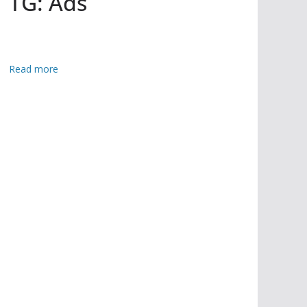
TG: Ads
:
Read more
বাং
লা
য়
পা
লা
ব
দ
লে
র
ই
ঙ্গি
ত
,