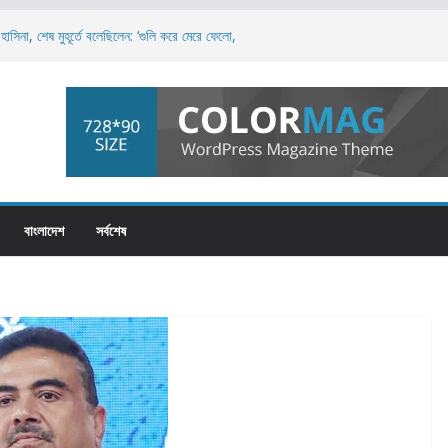
াসিনা, শেষ মুহূর্তে বলেছিলেন: ‘গুলি করে মেরে ফেলো,
রলেই স্বৈরশাসনের পতন অনিবার্য: রিজভী
য়, এটি পুরো জাতির: ড. মুহাম্মদ ইউনূস
িপত্য বিস্তারের চেষ্টা চলছে: নাহিদ ইসলাম
চনায় তাসনিম জারা: ‘জনগণের সেবক হিসেবে দায়িত্বশীল
বাংলাদেশ
সর্বশেষ