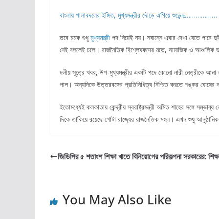
বাংলায় পালাবদলের ইঙ্গিত, মুখ্যমন্ত্রীর দৌড়ে এগিয়ে শুভেন্দু………………
তবে চমক শুধু
মুখ্যমন্ত্রী
পদ নিয়েই নয়। নবান্নে এবার দেখা যেতে পারে দু
নেই বললেই চলে। রাজনৈতিক বিশ্লেষকদের মতে, সামাজিক ও আঞ্চলিক ভারসাম
দলীয় সূত্রে খবর, উপ-মুখ্যমন্ত্রীর একটি পদে কোনো নারী নেত্রীকে আনা
পাল। অন্যদিকে উত্তরবঙ্গের প্রতিনিধিত্ব নিশ্চিত করতে শঙ্কর ঘোষ
ইতোমধ্যেই কলকাতায় কেন্দ্রীয় স্বরাষ্ট্রমন্ত্রী অমিত শাহের সঙ্গে স
দিকে তাকিয়ে রয়েছে গোটা রাজ্যের রাজনৈতিক মহল। এখন শুধু আনুষ্ঠানি
জিডিপির ৫ শতাংশ শিক্ষা খাতে বিনিয়োগের পরিকল্পনা সরকারের: শিক্ষাম
You May Also Like