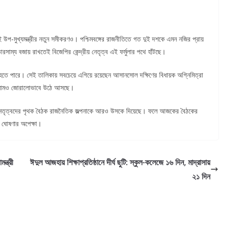
ই উপ-মুখ্যমন্ত্রীর নতুন সমীকরণও। পশ্চিমবঙ্গের রাজনীতিতে গত দুই দশকে এমন নজির প্রায়
্য বজায় রাখতেই বিজেপির কেন্দ্রীয় নেতৃত্ব এই ফর্মুলার পথে হাঁটছে।
 হতে পারে। সেই তালিকায় সবচেয়ে এগিয়ে রয়েছেন আসানসোল দক্ষিণের বিধায়ক অগ্নিমিত্রা
ের নামও জোরালোভাবে উঠে আসছে।
ম্ভাব্য নেতৃত্বদের পৃথক বৈঠক রাজনৈতিক জল্পনাকে আরও উসকে দিয়েছে। ফলে আজকের বৈঠকের
ক ঘোষণার অপেক্ষা।
ন্ত্রী
ঈদুল আজহায় শিক্ষাপ্রতিষ্ঠানে দীর্ঘ ছুটি: স্কুল-কলেজে ১৬ দিন, মাদ্রাসায়
২১ দিন