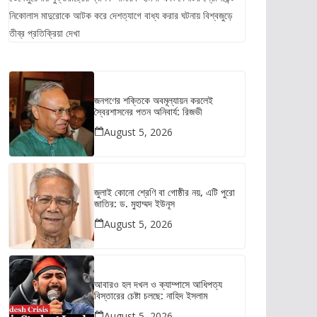
নিকোলাস মাদুরোকে আটক করে দেশত্যাগে বাধ্য করার ঘটনায় বিশ্বজুড়ে
তীব্র প্রতিক্রিয়া দেখা
জনগণের শক্তিকে অবমূল্যায়ন করলেই
স্বৈরশাসনের পতন অনিবার্য: রিজভী
August 5, 2026
জুলাই কোনো শ্রেণি বা গোষ্ঠীর নয়, এটি পুরো
জাতির: ড. মুহাম্মদ ইউনূস
August 5, 2026
আবারও হল দখল ও ক্যাম্পাসে আধিপত্য
বিস্তারের চেষ্টা চলছে: নাহিদ ইসলাম
August 5, 2026