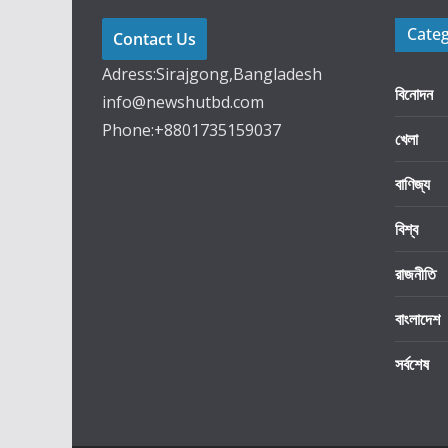
Cate
Contact Us
Adress:Sirajgong,Bangladesh
বিনোদন
info@newshutbd.com
Phone:+8801735159037
খেলা
বাণিজ্য
বিশ্ব
রাজনীতি
বাংলাদেশ
সর্বশেষ