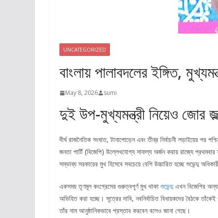
UNCATEGORIZED
বাংলায় পালাবদলের ইঙ্গিত, মুখ্যমন্ত
May 8, 2026
sumi
দুই উপ-মুখ্যমন্ত্রী নিয়েও জোর জল
দীর্ঘ রাজনৈতিক সংঘাত, টানাপোড়েন এবং তীব্র নির্বাচনী লড়াইয়ের পর পশ
জনতা পার্টি (বিজেপি) উল্লেখযোগ্য সাফল্য অর্জন করায় রাজ্যে প্রথমব
সম্ভাব্য সরকারের মুখ হিসেবে সবচেয়ে বেশি উচ্চারিত হচ্ছে শুভেন্দু অধিকা
একসময় তৃণমূল কংগ্রেসের গুরুত্বপূর্ণ মুখ থাকা
শুভেন্দু
এখন বিজেপির অন্যত
অভিহিত করা হচ্ছে। সূত্রের দাবি, নবনির্বাচিত বিধায়কদের বৈঠকে তাঁকেই
তাঁর নাম আনুষ্ঠানিকভাবে প্রস্তাব করবেন বলেও জানা গেছে।