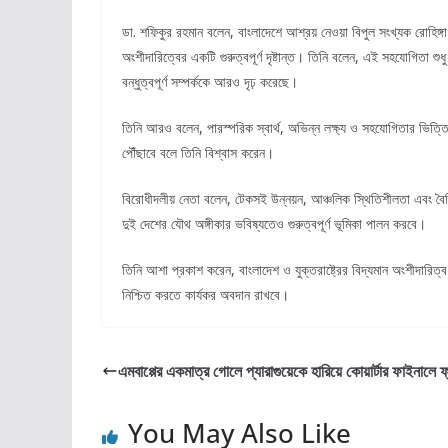
ডা. শফিকুর রহমান বলেন, বাংলাদেশে আশ্রয় নেওয়া বিপুল সংখ্যক রোহিঙ্গা
অংশীদারিত্বের একটি গুরুত্বপূর্ণ দৃষ্টান্ত। তিনি বলেন, এই সহযোগিতা শুধ
বন্ধুত্বপূর্ণ সম্পর্ককে আরও দৃঢ় করেছে।
তিনি আরও বলেন, পারস্পরিক স্বার্থ, অভিন্ন লক্ষ্য ও সহযোগিতার ভিত্তিতে 
পৌঁছাবে বলে তিনি বিশ্বাস করেন।
বিরোধীদলীয় নেতা বলেন, টেকসই উন্নয়ন, আঞ্চলিক স্থিতিশীলতা এবং বৈশ্বি
দুই দেশের যৌথ অঙ্গীকার ভবিষ্যতেও গুরুত্বপূর্ণ ভূমিকা পালন করবে।
তিনি আশা প্রকাশ করেন, বাংলাদেশ ও যুক্তরাষ্ট্রের বিদ্যমান অংশীদারিত
নিশ্চিত করতে কার্যকর অবদান রাখবে।
এমবাপ্পের একমাত্র গোলে প্যারাগুয়েকে হারিয়ে কোয়ার্টার ফাইনালে ফ্র
You May Also Like