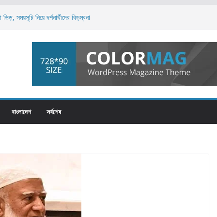
ভিড়, সময়সূচি নিয়ে দর্শনার্থীদের বিড়ম্বনা
 রাষ্ট্রপতি? শেষ মুহূর্তে আলোচনায় আরও তিন নেতা
বর্তী সরকার গঠনের নেপথ্যে যা ঘটেছিল
াজারে আজ প্রধানমন্ত্রীর সফর
 একটি চক্র সক্রিয়: প্রধানমন্ত্রী
বাংলাদেশ
সর্বশেষ