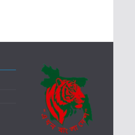
আ
মি
র
ডা
.
শ
ফি
কু
র
র
হ
মা
ন