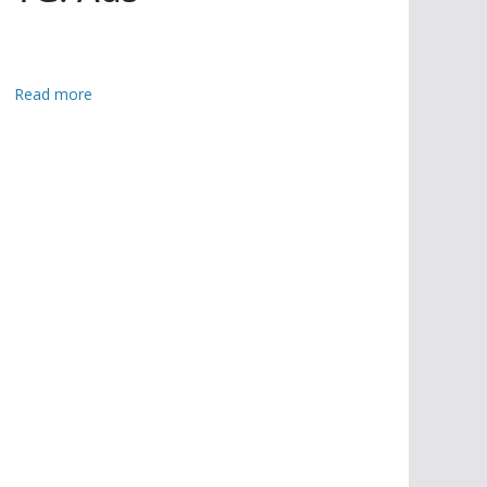
:
Read more
যু
ক্ত
রা
ষ্ট্র
বাং
লা
দে
শে
র
প
রী
ক্ষি
ত
ব