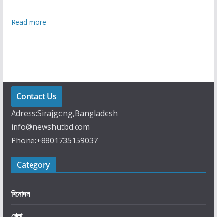
:
Read more
ই
উ
নি
ভা
র্সে
ল
Contact Us
হে
Adress:Sirajgong,Bangladesh
ল
info@newshutbd.com
থ
Phone:+8801735159037
কে
য়া
Category
র
নি
শ্চি
বিনোদন
তে
খেলা
স্বা