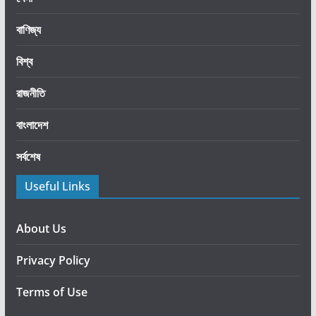
স্থ্য
বাণিজ্য
খা
তে
বিশ্ব
বা
ড়
রাজনীতি
তি
ব
বাংলাদেশ
রা
সর্বশেষ
দ্দে
র
Useful Links
ঘো
ষ
ণা
About Us
Privacy Policy
Terms of Use