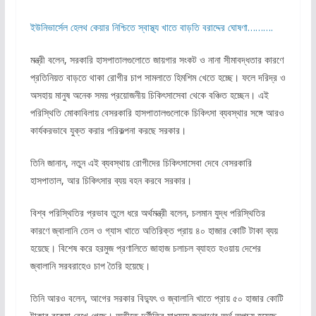
ইউনিভার্সেল হেলথ কেয়ার নিশ্চিতে স্বাস্থ্য খাতে বাড়তি বরাদ্দের ঘোষণা……….
মন্ত্রী বলেন, সরকারি হাসপাতালগুলোতে জায়গার সংকট ও নানা সীমাবদ্ধতার কারণে
প্রতিনিয়ত বাড়তে থাকা রোগীর চাপ সামলাতে হিমশিম খেতে হচ্ছে। ফলে দরিদ্র ও
অসহায় মানুষ অনেক সময় প্রয়োজনীয় চিকিৎসাসেবা থেকে বঞ্চিত হচ্ছেন। এই
পরিস্থিতি মোকাবিলায় বেসরকারি হাসপাতালগুলোকে চিকিৎসা ব্যবস্থার সঙ্গে আরও
কার্যকরভাবে যুক্ত করার পরিকল্পনা করছে সরকার।
তিনি জানান, নতুন এই ব্যবস্থায় রোগীদের চিকিৎসাসেবা দেবে বেসরকারি
হাসপাতাল, আর চিকিৎসার ব্যয় বহন করবে সরকার।
বিশ্ব পরিস্থিতির প্রভাব তুলে ধরে অর্থমন্ত্রী বলেন, চলমান যুদ্ধ পরিস্থিতির
কারণে জ্বালানি তেল ও গ্যাস খাতে অতিরিক্ত প্রায় ৪০ হাজার কোটি টাকা ব্যয়
হয়েছে। বিশেষ করে হরমুজ প্রণালিতে জাহাজ চলাচল ব্যাহত হওয়ায় দেশের
জ্বালানি সরবরাহেও চাপ তৈরি হয়েছে।
তিনি আরও বলেন, আগের সরকার বিদ্যুৎ ও জ্বালানি খাতে প্রায় ৫০ হাজার কোটি
টাকার বকেয়া রেখে গেছে। অতীতে দুর্নীতির মাধ্যমে জনগণের অর্থ অপচয় হয়েছে