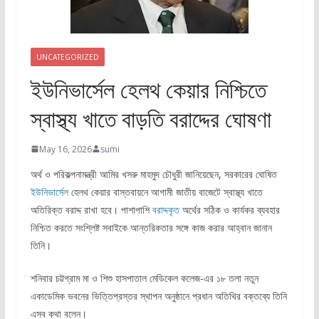
UNCATEGORIZED
ইউনিভার্সেল হেলথ কেয়ার নিশ্চিতে
স্বাস্থ্য খাতে বাড়তি বরাদ্দের ঘোষণা
May 16, 2026
sumi
অর্থ ও পরিকল্পনামন্ত্রী আমির খসরু মাহমুদ চৌধুরী জানিয়েছেন, সরকারের ঘোষিত
ইউনিভার্সেল
হেলথ কেয়ার বাস্তবায়নে আগামী জাতীয় বাজেটে স্বাস্থ্য খাতে
অতিরিক্ত বরাদ্দ রাখা হবে। পাশাপাশি
বরাদ্দকৃত
অর্থের সঠিক ও কার্যকর ব্যবহার
নিশ্চিত করতে সংশ্লিষ্ট সবাইকে আন্তরিকতার সঙ্গে কাজ করার আহ্বান জানান
তিনি।
শনিবার চট্টগ্রাম মা ও শিশু হাসপাতাল মেডিকেল কলেজ-এর ১৮ তলা নতুন
একাডেমিক ভবনের ভিত্তিপ্রস্তর স্থাপন অনুষ্ঠানে প্রধান অতিথির বক্তব্যে তিনি
এসব কথা বলেন।