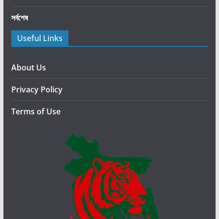
রে
সর্বশেষ
র
প্র
Useful Links
তি
আ
স্থা
About Us
ক
Privacy Policy
ম
বে
Terms of Use
:
ট্রা
ম্প