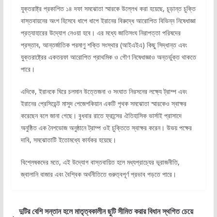
যুক্তরাষ্ট্র প্রকাশিত ১৪ দফা সমঝোতা স্মারকে উল্লেখ করা হয়েছে, চূড়ান্ত চুক্তি
বাস্তবায়নের অংশ হিসেবে ধাপে ধাপে ইরানের বিরুদ্ধে আরোপিত বিভিন্ন নিষেধাজ্ঞা
প্রত্যাহারের উদ্যোগ নেওয়া হবে। এর মধ্যে জাতিসংঘ নিরাপত্তা পরিষদের
প্রস্তাব, আন্তর্জাতিক পরমাণু শক্তি সংস্থার (আইএইএ) কিছু সিদ্ধান্ত এবং
যুক্তরাষ্ট্রের একতরফা আরোপিত প্রাথমিক ও গৌণ নিষেধাজ্ঞাও অন্তর্ভুক্ত থাকতে
পারে।
এদিকে, ইরানকে ঘিরে চলমান উত্তেজনা ও সংঘাত নিরসনের লক্ষ্যে ট্রাম্প এবং
ইরানের প্রেসিডেন্ট মাসুদ পেজেশকিয়ান একটি পৃথক সমঝোতা স্মারকেও স্বাক্ষর
করেছেন বলে জানা গেছে। বুধবার রাতে ফ্রান্সের ঐতিহাসিক ভার্সাই প্রাসাদে
অনুষ্ঠিত এক নৈশভোজ অনুষ্ঠানে ট্রাম্প ওই চুক্তিতে স্বাক্ষর করেন। উভয় পক্ষের
দাবি, সমঝোতাটি ইতোমধ্যে কার্যকর হয়েছে।
বিশ্লেষকদের মতে, এই উদ্যোগ বাস্তবায়িত হলে মধ্যপ্রাচ্যের ভূরাজনীতি,
জ্বালানি বাজার এবং বৈশ্বিক অর্থনীতিতে গুরুত্বপূর্ণ প্রভাব পড়তে পারে।
দুটির বেশি সন্তান হলে মাতৃত্বকালীন ছুটি সীমিত করার বিধান স্থগিত চেয়ে