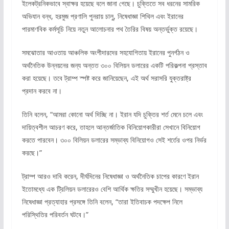
ইলেকট্রনিকভাবে স্বাক্ষর হয়েছে বলে জানা গেছে। চুক্তিতে সব ধরনের সামরিক
অভিযান বন্ধ, হরমুজ প্রণালি পুনরায় চালু, নিষেধাজ্ঞা শিথিল এবং ইরানের
পারমাণবিক কর্মসূচি নিয়ে নতুন আলোচনার পথ তৈরির বিষয় অন্তর্ভুক্ত রয়েছে।
সমঝোতার আওতায় আঞ্চলিক অংশীদারদের সহযোগিতায় ইরানের পুনর্গঠন ও
অর্থনৈতিক উন্নয়নের জন্য অন্তত ৩০০ বিলিয়ন ডলারের একটি পরিকল্পনা প্রস্তাব
করা হয়েছে। তবে ট্রাম্প স্পষ্ট করে জানিয়েছেন, এই অর্থ সরাসরি যুক্তরাষ্ট্র
প্রদান করবে না।
তিনি বলেন, “আমরা কোনো অর্থ দিচ্ছি না। ইরান যদি চুক্তির শর্ত মেনে চলে এবং
দায়িত্বশীল আচরণ করে, তাহলে আন্তর্জাতিক বিনিয়োগকারীরা সেখানে বিনিয়োগ
করতে পারবেন। ৩০০ বিলিয়ন ডলারের সম্ভাব্য বিনিয়োগও সেই শর্তের ওপর নির্ভর
করছে।”
ট্রাম্প আরও দাবি করেন, দীর্ঘদিনের নিষেধাজ্ঞা ও অর্থনৈতিক চাপের কারণে ইরান
ইতোমধ্যে এক ট্রিলিয়ন ডলারেরও বেশি আর্থিক ক্ষতির সম্মুখীন হয়েছে। সম্ভাব্য
নিষেধাজ্ঞা প্রত্যাহার প্রসঙ্গে তিনি বলেন, “তারা ইতিবাচক পদক্ষেপ নিলে
পরিস্থিতির পরিবর্তন ঘটবে।”