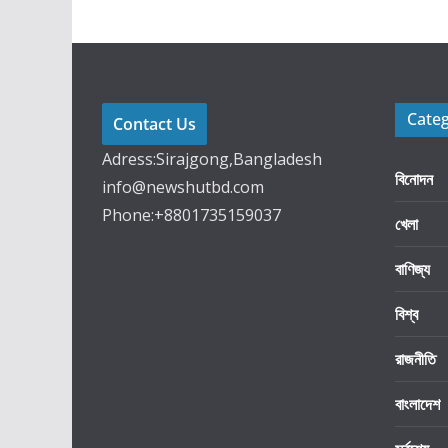
Cate
Contact Us
Adress:Sirajgong,Bangladesh
বিনোদন
info@newshutbd.com
Phone:+8801735159037
খেলা
বাণিজ্য
বিশ্ব
রাজনীতি
বাংলাদেশ