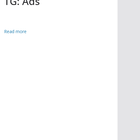
TG: Ads
:
Read more
খা
মে
নি
র
প্র
তি
আ
জ
স
র্ব
সা
ধা
র