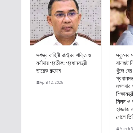
সশস্ত্র বাহিনী রাষ্ট্রের শক্তি ও
স্কুলের 
মর্যাদার প্রতীক: প্রধানমন্ত্রী
যানজট নি
তারেক রহমান
খুঁজে বের
প্রধানমন
April 12, 2026
মঙ্গলবার
শিক্ষামন
মিলন ও গণ
হাজ্জাজ ত
গেলে তিন
March 3