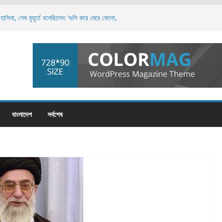
াসিনা, শেষ মুহূর্তে বলেছিলেন: ‘গুলি করে মেরে ফেলো,
রলেই স্বৈরশাসনের পতন অনিবার্য: রিজভী
য়, এটি পুরো জাতির: ড. মুহাম্মদ ইউনূস
িপত্য বিস্তারের চেষ্টা চলছে: নাহিদ ইসলাম
চনায় তাসনিম জারা: ‘জনগণের সেবক হিসেবে দায়িত্বশীল
বাংলাদেশ
সর্বশেষ