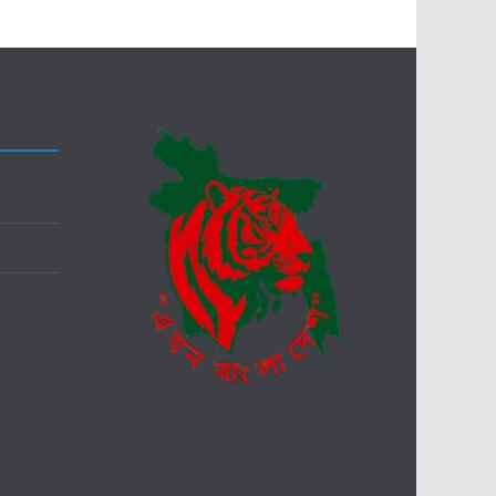
খ
র
তে
হ
রা
ন