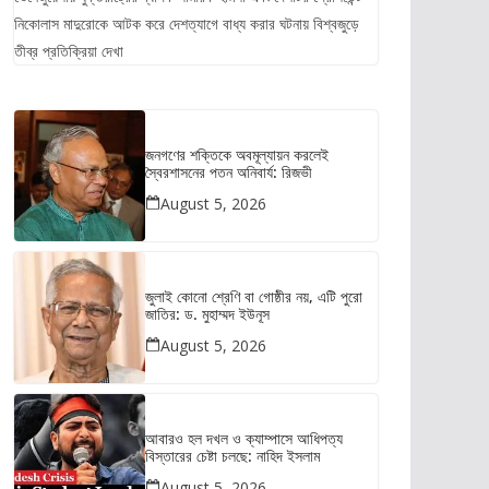
নিকোলাস মাদুরোকে আটক করে দেশত্যাগে বাধ্য করার ঘটনায় বিশ্বজুড়ে
তীব্র প্রতিক্রিয়া দেখা
জনগণের শক্তিকে অবমূল্যায়ন করলেই
স্বৈরশাসনের পতন অনিবার্য: রিজভী
August 5, 2026
জুলাই কোনো শ্রেণি বা গোষ্ঠীর নয়, এটি পুরো
জাতির: ড. মুহাম্মদ ইউনূস
August 5, 2026
আবারও হল দখল ও ক্যাম্পাসে আধিপত্য
বিস্তারের চেষ্টা চলছে: নাহিদ ইসলাম
August 5, 2026