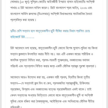
সোমবার (১৫ জুন) সুপ্রিম কোর্টের আইনজীবী ইশরাত হাসান হাইকোর্টের সংশ্লিষ্ট
শাখায় এ রিট আবেদন দাখিল করেন। রিটে বাংলাদেশ শ্রম আইন, ২০০৬ এবং
বাংলাদেশ সার্ভিস রুলসের (বিএসআর) সংশ্লিষ্ট বিধানগুলোর সাংবিধানিক বৈধতা
প্রশ্নবিদ্ধ করা হয়েছে।
দুটির বেশি সন্তান হলে মাতৃত্বকালীন ছুটি সীমিত করার বিধান স্থগিত চেয়ে
হাইকোর্টে রিট………..
রিট আবেদনে বলা হয়েছে, মাতৃত্বকালীন ছুটি কোনো বিশেষ সুযোগ-সুবিধা নয় কিংবা
সন্তান জন্মদানে উৎসাহিত করার নীতি নয়। বরং এটি একজন মায়ের শারীরিক ও
মানসিক সুস্থতা নিশ্চিত করা, প্রসব-পরবর্তী পুনরুদ্ধার, নবজাতকের যথাযথ
পরিচর্যা এবং স্তন্যপান নিশ্চিত করার জন্য একটি মৌলিক স্বাস্থ্য সুরক্ষা ব্যবস্থা।
আবেদনে আরও উল্লেখ করা হয়, একজন নারী প্রথম, দ্বিতীয় কিংবা তৃতীয়
সন্তান—যে সন্তানই জন্ম দিন না কেন, প্রসবজনিত স্বাস্থ্যঝুঁকি, চিকিৎসার
প্রয়োজন, বিশ্রাম এবং নবজাতকের যত্নের প্রয়োজনীয়তা একই থাকে। তাই
কেবল সন্তানের সংখ্যার ভিত্তিতে কোনো মাকে মাতৃত্বকালীন ছুটি বা সংশ্লিষ্ট
সুবিধা থেকে বঞ্চিত করা বৈষম্যমূলক, অযৌক্তিক এবং সংবিধানের মৌলিক নীতির
পরিপন্থী।