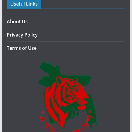
Useful Links
ন
স্থ
গি
About Us
ত
Privacy Policy
চে
য়ে
Terms of Use
হা
ই
কো
র্টে
রি
ট