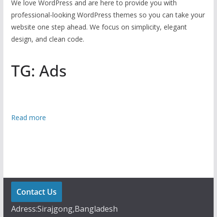
We love WordPress and are here to provide you with
professional-looking WordPress themes so you can take your
website one step ahead. We focus on simplicity, elegant
design, and clean code.
TG: Ads
:
Read more
দু
টি
র
বে
শি
স
Contact Us
ন্তা
Adress:Sirajgong,Bangladesh
ন