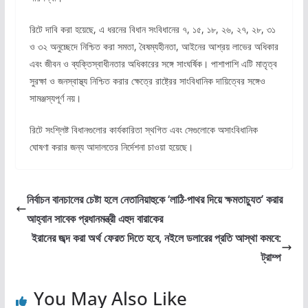
রিটে দাবি করা হয়েছে, এ ধরনের বিধান সংবিধানের ৭, ১৫, ১৮, ২৬, ২৭, ২৮, ৩১
ও ৩২ অনুচ্ছেদে নিশ্চিত করা সমতা, বৈষম্যহীনতা, আইনের আশ্রয় লাভের অধিকার
এবং জীবন ও ব্যক্তিস্বাধীনতার অধিকারের সঙ্গে সাংঘর্ষিক। পাশাপাশি এটি মাতৃত্ব
সুরক্ষা ও জনস্বাস্থ্য নিশ্চিত করার ক্ষেত্রে রাষ্ট্রের সাংবিধানিক দায়িত্বের সঙ্গেও
সামঞ্জস্যপূর্ণ নয়।
রিটে সংশ্লিষ্ট বিধানগুলোর কার্যকারিতা স্থগিত এবং সেগুলোকে অসাংবিধানিক
ঘোষণা করার জন্য আদালতের নির্দেশনা চাওয়া হয়েছে।
নির্বাচন বানচালের চেষ্টা হলে নেতানিয়াহুকে ‘লাঠি-পাথর দিয়ে ক্ষমতাচ্যুত’ করার
আহ্বান সাবেক প্রধানমন্ত্রী এহুদ বারাকের
ইরানের জব্দ করা অর্থ ফেরত দিতে হবে, নইলে ডলারের প্রতি আস্থা কমবে:
ট্রাম্প
You May Also Like