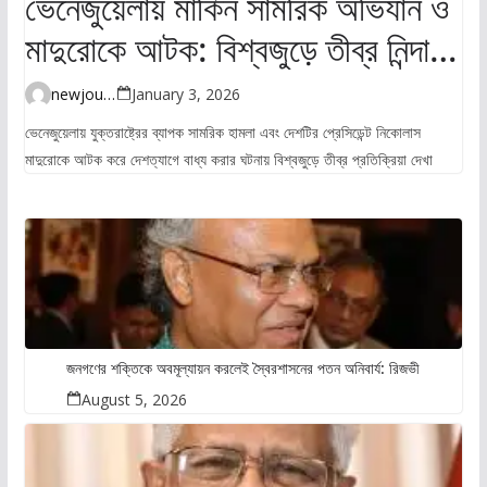
ভেনেজুয়েলায় মার্কিন সামরিক অভিযান ও
মাদুরোকে আটক: বিশ্বজুড়ে তীব্র নিন্দা ও
উদ্বেগ
newjourney4045@gmail.com
January 3, 2026
ভেনেজুয়েলায় যুক্তরাষ্ট্রের ব্যাপক সামরিক হামলা এবং দেশটির প্রেসিডেন্ট নিকোলাস
মাদুরোকে আটক করে দেশত্যাগে বাধ্য করার ঘটনায় বিশ্বজুড়ে তীব্র প্রতিক্রিয়া দেখা
জনগণের শক্তিকে অবমূল্যায়ন করলেই স্বৈরশাসনের পতন অনিবার্য: রিজভী
August 5, 2026