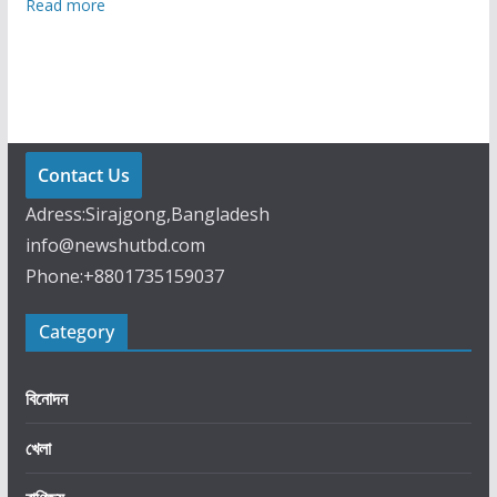
:
Read more
বে
ন
জী
র
আ
হ
Contact Us
মে
Adress:Sirajgong,Bangladesh
দে
info@newshutbd.com
র
Phone:+8801735159037
বি
রু
Category
দ্ধে
আ
ন্ত
বিনোদন
র্জা
খেলা
তি
ক