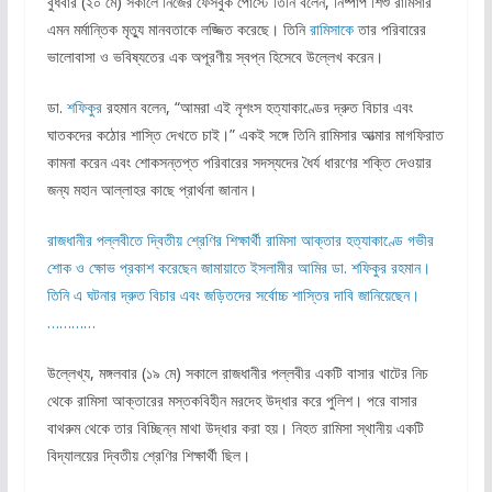
বুধবার (২০ মে) সকালে নিজের ফেসবুক পোস্টে তিনি বলেন, নিষ্পাপ শিশু রামিসার
এমন মর্মান্তিক মৃত্যু মানবতাকে লজ্জিত করেছে। তিনি
রামিসাকে
তার পরিবারের
ভালোবাসা ও ভবিষ্যতের এক অপূরণীয় স্বপ্ন হিসেবে উল্লেখ করেন।
ডা.
শফিকুর
রহমান বলেন, “আমরা এই নৃশংস হত্যাকাণ্ডের দ্রুত বিচার এবং
ঘাতকদের কঠোর শাস্তি দেখতে চাই।” একই সঙ্গে তিনি রামিসার আত্মার মাগফিরাত
কামনা করেন এবং শোকসন্তপ্ত পরিবারের সদস্যদের ধৈর্য ধারণের শক্তি দেওয়ার
জন্য মহান আল্লাহর কাছে প্রার্থনা জানান।
রাজধানীর পল্লবীতে দ্বিতীয় শ্রেণির শিক্ষার্থী রামিসা আক্তার হত্যাকাণ্ডে গভীর
শোক ও ক্ষোভ প্রকাশ করেছেন জামায়াতে ইসলামীর আমির ডা. শফিকুর রহমান।
তিনি এ ঘটনার দ্রুত বিচার এবং জড়িতদের সর্বোচ্চ শাস্তির দাবি জানিয়েছেন।
…………
উল্লেখ্য, মঙ্গলবার (১৯ মে) সকালে রাজধানীর পল্লবীর একটি বাসার খাটের নিচ
থেকে রামিসা আক্তারের মস্তকবিহীন মরদেহ উদ্ধার করে পুলিশ। পরে বাসার
বাথরুম থেকে তার বিচ্ছিন্ন মাথা উদ্ধার করা হয়। নিহত রামিসা স্থানীয় একটি
বিদ্যালয়ের দ্বিতীয় শ্রেণির শিক্ষার্থী ছিল।