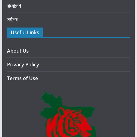
ক্তা
বাংলাদেশ
র
সর্বশেষ
হ
ত্যা
Useful Links
কা
ণ্ডে
গ
About Us
ভী
Privacy Policy
র
শো
Terms of Use
ক
ও
ক্ষো
ভ
প্র
কা
শ
ক