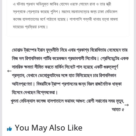
এ ঘটনায় প্রধান অভিযুক্ত জাকির হোসেন ওরফে সোহেল রানা ও তার স্ত্রী
স্বপ্নাকে গ্রেপ্তার করেছে পুলিশ। মরদেহ ময়নাতদন্তের জন্য ঢাকা মেডিকেল
কলেজ হাসপাতালের মর্গে পাঠানো হয়েছে। পাশাপাশি পল্লবী থানায় হত্যা মামলা
দায়েরের প্রক্রিয়া চলছে।
ডোনাল্ড ট্রাম্পের ইরান যুদ্ধনীতি নিয়ে এবার প্রকাশ্য বিরোধিতায় নেমেছেন তার
নিজ দল রিপাবলিকান পার্টির কয়েকজন প্রভাবশালী সিনেটর। প্রেসিডেন্টের একক
সামরিক ক্ষমতা সীমিত করতে মার্কিন সিনেটে পাস হয়েছে একটি গুরুত্বপূর্ণ
প্রস্তাব, যেখানে ডেমোক্র্যাটদের সঙ্গে হাত মিলিয়েছেন চার রিপাবলিকান
আইনপ্রণেতা। বিষয়টিকে ট্রাম্প প্রশাসনের জন্য বিরল রাজনৈতিক ধাক্কা
হিসেবে দেখছেন বিশ্লেষকেরা।
খুলনা মেডিক্যাল কলেজ হাসপাতালে ভয়াবহ আগুন: রোগী সরানোর সময় মৃত্যু,
আহত ৫
You May Also Like